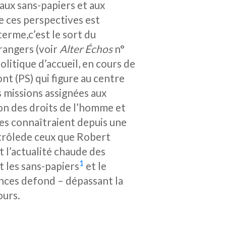
 aux sans-papiers et aux
e ces perspectives est
terme,c’est le sort du
trangers (voir
Alter Échos
n°
olitique d’accueil, en cours de
nt (PS) qui figure au centre
s missions assignées aux
tion des droits de l’homme et
les connaîtraient depuis une
ontrôlede ceux que Robert
t l’actualité chaude des
1
t les sans-papiers
et le
nces defond – dépassant la
ours.