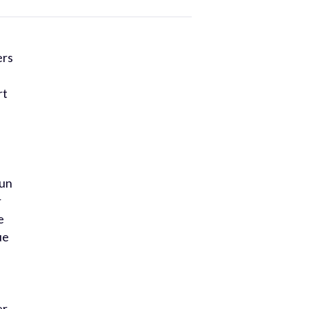
ers
rt
’un
r
e
ue
er