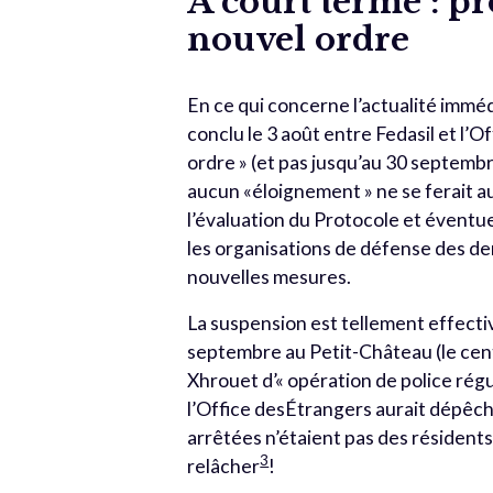
À court terme : p
nouvel ordre
En ce qui concerne l’actualité immé
conclu le 3 août entre Fedasil et l’O
ordre » (et pas jusqu’au 30 septembr
aucun «éloignement » ne se ferait au
l’évaluation du Protocole et éventue
les organisations de défense des de
nouvelles mesures.
La suspension est tellement effectiv
septembre au Petit-Château (le centr
Xhrouet d’« opération de police régul
l’Office desÉtrangers aurait dépêch
arrêtées n’étaient pas des résidents 
3
relâcher
!