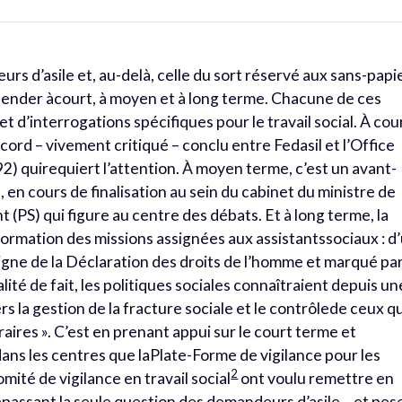
urs d’asile et, au-delà, celle du sort réservé aux sans-papi
hender àcourt, à moyen et à long terme. Chacune de ces
t d’interrogations spécifiques pour le travail social. À cou
cord – vivement critiqué – conclu entre Fedasil et l’Office
2) quirequiert l’attention. À moyen terme, c’est un avant-
il, en cours de finalisation au sein du cabinet du ministre de
 (PS) qui figure au centre des débats. Et à long terme, la
formation des missions assignées aux assistantssociaux : d
 ligne de la Déclaration des droits de l’homme et marqué pa
ité de fait, les politiques sociales connaîtraient depuis un
s la gestion de la fracture sociale et le contrôlede ceux q
aires ». C’est en prenant appui sur le court terme et
dans les centres que laPlate-Forme de vigilance pour les
2
omité de vigilance en travail social
ont voulu remettre en
assant la seule question des demandeurs d’asile – et pes