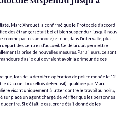
rotocole suspendu jusqu’à
diate, Marc Xhrouet, a confirmé que le Protocole d’accord
ffice des étrangersétait bel et bien suspendu « jusqu’à nou
e comme parfois annoncé) et que, dans l’intervalle, plus
 départ des centres d’accueil. Ce délai doit permettre
llement la prise de nouvelles mesures.Par ailleurs, ce sont
mandeurs d’asile qui devraient avoir la primeur de ces
e que, lors de la dernière opération de police menée le 12
e d’accueil bruxellois deFedasil), qualifiée par Marc
ière visant uniquement à lutter contre le travail au noir »,
é sur place un agent chargé de vérifier que les personnes
ducentre. Si c’était le cas, ordre était donné de les