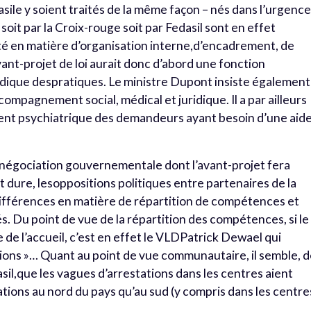
asile y soient traités de la même façon – nés dans l’urgence
oit par la Croix-rouge soit par Fedasil sont en effet
té en matière d’organisation interne,d’encadrement, de
vant-projet de loi aurait donc d’abord une fonction
idique despratiques. Le ministre Dupont insiste également
ccompagnement social, médical et juridique. Il a par ailleurs
ment psychiatrique des demandeurs ayant besoin d’une aid
la négociation gouvernementale dont l’avant-projet fera
t dure, lesoppositions politiques entre partenaires de la
différences en matière de répartition de compétences et
Du point de vue de la répartition des compétences, si le
 de l’accueil, c’est en effet le VLDPatrick Dewael qui
ions »… Quant au point de vue communautaire, il semble, 
sil,que les vagues d’arrestations dans les centres aient
ions au nord du pays qu’au sud (y compris dans les centre