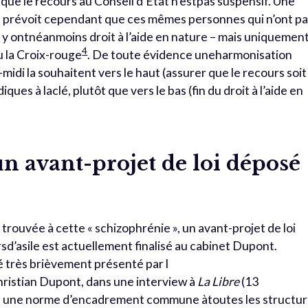
isque le recours au Conseil d’État n’estpas suspensif. Une
ge prévoit cependant que ces mêmes personnes qui n’ont p
ire y ontnéanmoins droit à l’aide en nature – mais uniquemen
4
u la Croix-rouge
. De toute évidence uneharmonisation
s-midi la souhaitent vers le haut (assurer que le recours soit
ues à laclé, plutôt que vers le bas (fin du droit à l’aide en
n avant-projet de loi déposé
 trouvée à cette « schizophrénie », un avant-projet de loi
d’asile est actuellement finalisé au cabinet Dupont.
té très brièvement présenté par l
Christian Dupont, dans une interview à
La Libre
(13
ple une norme d’encadrement commune àtoutes les structu