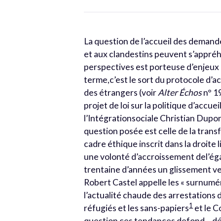
La question de l’accueil des demande
et aux clandestins peuvent s’appré
perspectives est porteuse d’enjeux e
terme,c’est le sort du protocole d’ac
des étrangers (voir
Alter Échos
n° 19
projet de loi sur la politique d’accue
l’Intégrationsociale Christian Dupont
question posée est celle de la trans
cadre éthique inscrit dans la droite
une volonté d’accroissement del’égal
trentaine d’années un glissement ver
Robert Castel appelle les « surnumér
l’actualité chaude des arrestations 
1
réfugiés et les sans-papiers
et le C
question ces tendances defond – dép