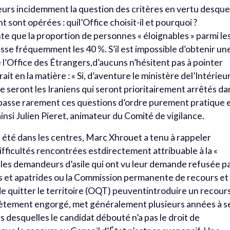
eurs incidemment la question des critères en vertu desque
 sont opérées : quil’Office choisit-il et pourquoi ?
te que la proportion de personnes « éloignables » parmi le
sse fréquemment les 40 %. S’il est impossible d’obtenir un
 l’Office des Étrangers,d’aucuns n’hésitent pas à pointer
rait en la matière : « Si, d’aventure le ministère del’Intérieu
 ce seront les Iraniens qui seront prioritairement arrêtés da
dépasse rarement ces questions d’ordre purement pratique 
insi Julien Pieret, animateur du Comité de vigilance.
été dans les centres, Marc Xhrouet a tenu à rappeler
fficultés rencontrées estdirectement attribuable à la «
 : les demandeurs d’asile qui ont vu leur demande refusée p
s et apatrides ou la Commission permanente de recours et
 quitter le territoire (OQT) peuventintroduire un recour
plètement engorgé, met généralement plusieurs années à s
 desquelles le candidat débouté n’a pas le droit de