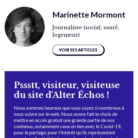
Marinette Mormont
Journaliste (social, santé,
logement)
VOIR SES ARTICLES
Pssstt, visiteur, visiteuse
du site d'Alter Échos !
Nous sommes heureux que vous soyez si nombreux à
nous suivre sur le web. Nous avons fait le choix de
mettre en accès gratuit une grande partie de nos
contenus, notamment ceux en lien avec le Covid-19,
pour le partage, pour l'intérêt qu'ils représentent