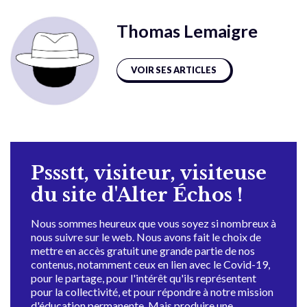
Thomas Lemaigre
VOIR SES ARTICLES
Pssstt, visiteur, visiteuse
du site d'Alter Échos !
Nous sommes heureux que vous soyez si nombreux à
nous suivre sur le web. Nous avons fait le choix de
mettre en accès gratuit une grande partie de nos
contenus, notamment ceux en lien avec le Covid-19,
pour le partage, pour l'intérêt qu'ils représentent
pour la collectivité, et pour répondre à notre mission
d'éducation permanente. Mais produire une