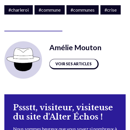
#charleroi
#commune
#communes
#crise
Amélie Mouton
VOIR SES ARTICLES
Pssstt, visiteur, visiteuse
du site d'Alter Échos !
Nous sommes heureux que vous soyez si nombreux à