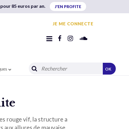
 pour 85 euros par an.
J'EN PROFITE
JE ME CONNECTE
ques
OK
lite
s rouge vif, la structure a
s aux allures de mauvaise