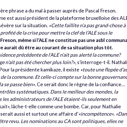
nière phrase a du mal à passer auprès de Pascal Freson.
me est aussi président de la plateforme bruxelloise des AL
 sévère sur la situation.
«Cette faillite n’a pas grand-chose à
rofité de la crise pour mettre la clef de l’ALE sous le
 Freson, même si l’ALE ne constitue pas une asbl commun
 aurait dû être au courant de sa situation plus tôt.
sidence précédente de l’ALE n’ait pas alerté la commune?
e n’ait pas été chercher plus loin?»
, s’interroge-t-il. Nathal
our la présidente kamikaze, il existe
«toute une flopée d’a
r de la commune. Et celle-ci compte sur la bonne gouvernan
la se passe bien»
. Ce serait donc le règne de la confiance…
contrôles systématiques.
Dans le meilleur des mondes, la
 les administrateurs de l’ALE étaient-ils seulement en
sait»
, lâche-t-elle comme une bombe. Car, pour Nathalie
erait aussi et surtout une affaire d’
«incompétence»
.
«Dan
t être revu. Les nominations au CA sont politiques, elles ne