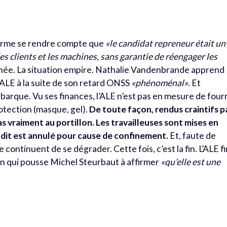
ffirme se rendre compte que
«le candidat repreneur était un
 des clients et les machines, sans garantie de réengager les
nnée. La situation empire. Nathalie Vandenbrande apprend
’ALE à la suite de son retard ONSS
«phénoménal»
. Et
barque. Vu ses finances, l’ALE n’est pas en mesure de four
rotection (masque, gel).
De toute façon, rendus craintifs p
pas vraiment au portillon. Les travailleuses sont mises en
dit est annulé pour cause de confinement.
Et, faute de
continuent de se dégrader. Cette fois, c’est la fin. L’ALE fi
tion qui pousse Michel Steurbaut à affirmer
«qu’elle est une