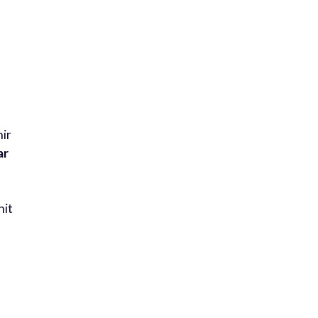
nir
ar
nit