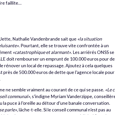
re faillite…
e Jette, Nathalie Vandenbrande sait que
«la situation
reluisante»
. Pourtant, elle se trouve vite confrontée à un
rrément
«catastrophique et alarmant»
. Les arriérés ONSS se
’ALE doit rembourser un emprunt de 100.000 euros pour de
n de rénover un local de repassage. Ajoutez à cela quelques
’est près de 500.000 euros de dette que l’agence locale pour
.
nne ne semble vraiment au courant de ce qui se passe.
«Le c
onseil communal»
, s’indigne Myriam Vanderzippe, conseillèr
 la puce à l’oreille au détour d’une banale conversation.
se parle»
, lâche-t-elle. Si le conseil communal n’est pas au