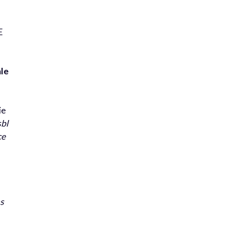
E
ale
ie
sbl
ce
s