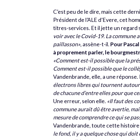
C’est peu de le dire, mais cette der
Président de l’ALE d’Evere, cet hom
titres-services. Et il jette un regard
voir avec le Covid-19. La commune a p
paillasson»
, assène-t-il.
Pour Pascal
à proprement parler, le bourgmestre
«Comment est-il possible que la pré
Comment est-il possible que le collèg
Vandenbrande, elle, a une réponse. P
électrons libres qui tournent autou
de chacune d’entre elles pour que ce
Une erreur, selon elle.
«Il faut des 
commune aurait dû être avertie, mais
mesure de comprendre ce qui se pas
Vandenbrande, toute cette histoire s
le fond, il y a quelque chose qui doi