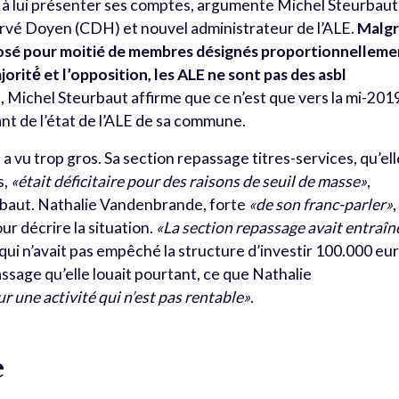
LE à lui présenter ses comptes, argumente Michel Steurbaut
rvé Doyen (CDH) et nouvel administrateur de l’ALE.
Malg
posé pour moitié de membres désignés proportionnelleme
orité́ et l’opposition, les ALE ne sont pas des asbl
, Michel Steurbaut affirme que ce n’est que vers la mi-201
nt de l’état de l’ALE de sa commune.
e a vu trop gros. Sa section repassage titres-services, qu’ell
s,
«était déficitaire pour des raisons de seuil de masse»
,
baut. Nathalie Vandenbrande, forte
«de son franc-parler»
,
ur décrire la situation.
«La section repassage avait entraîn
qui n’avait pas empêché la structure d’investir 100.000 eu
assage qu’elle louait pourtant, ce que Nathalie
 une activité qui n’est pas rentable»
.
e