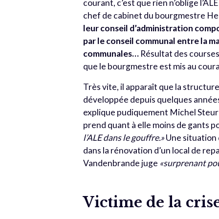
courant, c’est que rien n’oblige l’A
chef de cabinet du bourgmestre He
leur conseil d’administration com
par le conseil communal entre la maj
communales…
Résultat des courses
que le bourgmestre est mis au coura
Très vite, il apparaît que la structur
développée depuis quelques année
explique pudiquement Michel Steur
prend quant à elle moins de gants po
l’ALE dans le gouffre.»
Une situation 
dans la rénovation d’un local de rep
Vandenbrande juge
«surprenant pour
Victime de la cris