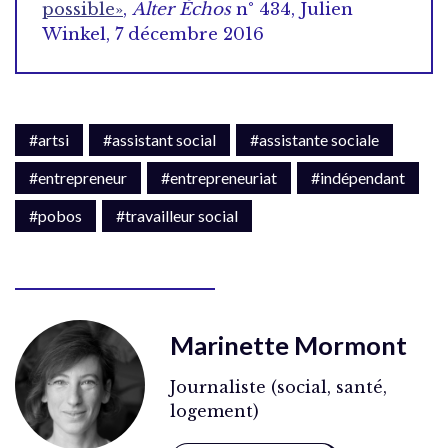
possible»
,
Alter Échos
n° 434, Julien
Winkel, 7 décembre 2016
#artsi
#assistant social
#assistante sociale
#entrepreneur
#entrepreneuriat
#indépendant
#pobos
#travailleur social
Marinette Mormont
Journaliste (social, santé,
logement)