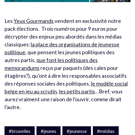
Les
Yeux Gourmands
vendent en exclusivité notre
pack élections. Trois numéros pour 9 euros pour
décrypter des enjeux peu abordés dans les médias
classiques:
la place des organisations de jeunesse
politique
, que pensent les jeunes politiques des
autres partis,
que font les politiques des
memorandums
reçus par paquets (des cales pour
étagères?), qu’ont à dire les responsables associatifs
des réponses sociales des politiques,
le modèle social
belge en jeu au scrutin
,
les petits partis
…Bref, vous
aurez vraiment une raison de l’ouvrir, comme dirait
l’autre.
#bruxelles
#jeunes
#jeunesse
#médias