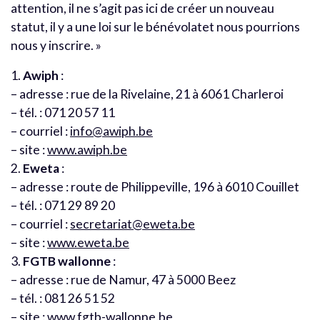
attention, il ne s’agit pas ici de créer un nouveau
statut, il y a une loi sur le bénévolatet nous pourrions
nous y inscrire. »
1.
Awiph
:
– adresse : rue de la Rivelaine, 21 à 6061 Charleroi
– tél. : 071 20 57 11
– courriel :
info@awiph.be
– site :
www.awiph.be
2.
Eweta
:
– adresse : route de Philippeville, 196 à 6010 Couillet
– tél. : 071 29 89 20
– courriel :
secretariat@eweta.be
– site :
www.eweta.be
3.
FGTB wallonne
:
– adresse : rue de Namur, 47 à 5000 Beez
– tél. : 081 26 51 52
– site :
www.fgtb-wallonne.be