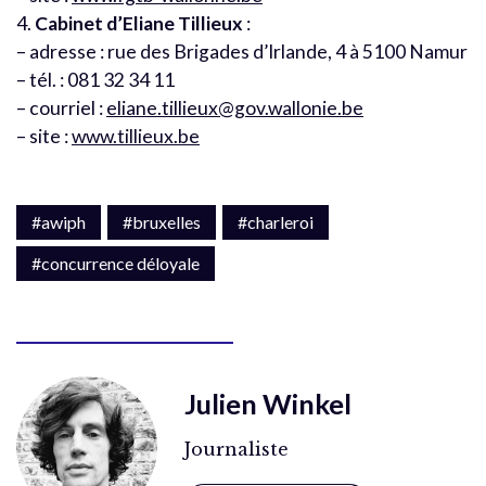
4.
Cabinet d’Eliane Tillieux
:
– adresse : rue des Brigades d’Irlande, 4 à 5100 Namur
– tél. : 081 32 34 11
– courriel :
eliane.tillieux@gov.wallonie.be
– site :
www.tillieux.be
#awiph
#bruxelles
#charleroi
#concurrence déloyale
Julien Winkel
Journaliste