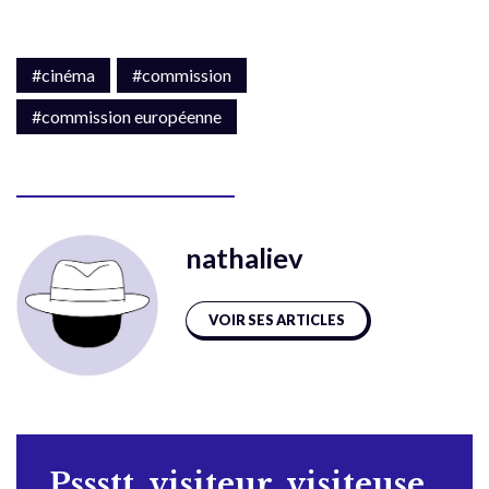
#cinéma
#commission
#commission européenne
nathaliev
VOIR SES ARTICLES
Pssstt, visiteur, visiteuse