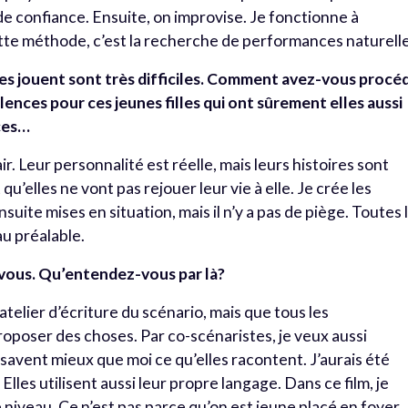
de confiance. Ensuite, on improvise. Je fonctionne à
cette méthode, c’est la recherche de performances naturell
ges jouent sont très difficiles. Comment avez-vous procé
lences pour ces jeunes filles qui ont sûrement elles aussi
nces…
lair. Leur personnalité est réelle, mais leurs histoires sont
t qu’elles ne vont pas rejouer leur vie à elle. Je crée les
suite mises en situation, mais il n’y a pas de piège. Toutes 
au préalable.
s-vous. Qu’entendez-vous par là?
 atelier d’écriture du scénario, mais que tous les
proposer des choses. Par co-scénaristes, je veux aussi
s savent mieux que moi ce qu’elles racontent. J’aurais été
 Elles utilisent aussi leur propre langage. Dans ce film, je
iveau. Ce n’est pas parce qu’on est jeune placé en foyer