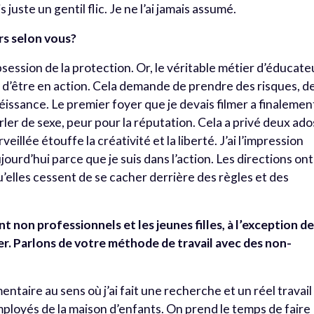
 juste un gentil flic. Je ne l’ai jamais assumé.
ors selon vous?
obsession de la protection. Or, le véritable métier d’éducate
t d’être en action. Cela demande de prendre des risques, d
obéissance. Le premier foyer que je devais filmer a finalemen
rler de sexe, peur pour la réputation. Cela a privé deux ado
veillée étouffe la créativité et la liberté. J’ai l’impression
ourd’hui parce que je suis dans l’action. Les directions ont
u’elles cessent de se cacher derrière des règles et des
t non professionnels et les jeunes filles, à l’exception d
er. Parlons de votre méthode de travail avec des non-
aire au sens où j’ai fait une recherche et un réel travail
ployés de la maison d’enfants. On prend le temps de faire