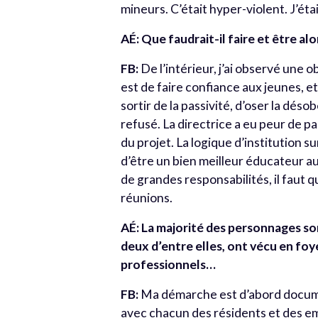
mineurs. C’était hyper-violent. J’étais
AÉ: Que faudrait-il faire et être al
FB:
De l’intérieur, j’ai observé une 
est de faire confiance aux jeunes, e
sortir de la passivité, d’oser la dés
refusé. La directrice a eu peur de pa
du projet. La logique d’institution sur
d’être un bien meilleur éducateur auj
de grandes responsabilités, il faut q
réunions.
AÉ: La majorité des personnages son
deux d’entre elles, ont vécu en foy
professionnels…
FB:
Ma démarche est d’abord document
avec chacun des résidents et des em