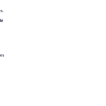
es.
dé
les