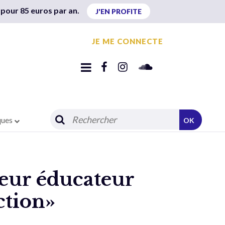
 pour 85 euros par an.
J'EN PROFITE
JE ME CONNECTE
ques
OK
leur éducateur
ction»