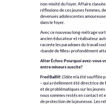
non-mixité du foyer. Affaire classée
réflexions de ces jeunes femmes, de 
devenues adolescentes amoureuses 
dans le foyer.
Avec ce nouveau long-métrage sorti e
ancien éducateur et réalisateur aut
raconte les paradoxes du travail socia
«bande de filles» profondément attac
Alter Échos: Pourquoi avez-vous vou
entre mineurs suscite?
Fred Baillif:
L’idée m’a été soufflée p
– qui a réellement été directrice de 
et de problématiques sur les jeunes e
nous sommes restés en contact et ell
de protection de la jeunesse. Les re