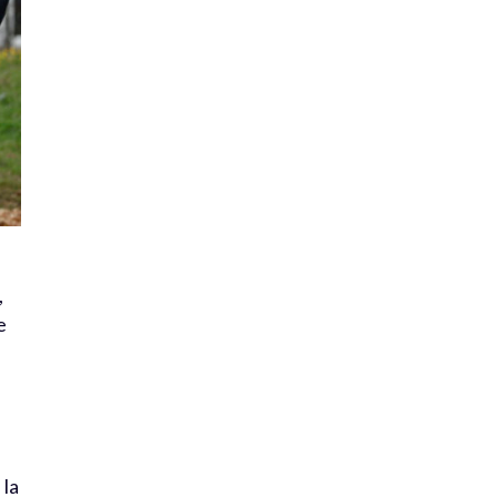
,
e
n
 la