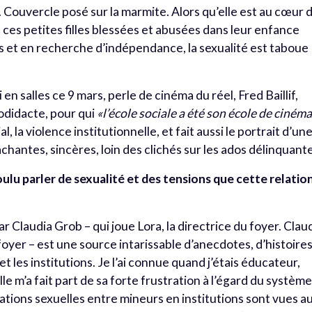
. Couvercle posé sur la marmite. Alors qu’elle est au cœur 
ces petites filles blessées et abusées dans leur enfance
et en recherche d’indépendance, la sexualité est taboue
n salles ce 9 mars, perle de cinéma du réel, Fred Baillif,
odidacte, pour qui
«l’école sociale a été son école de ciném
l, la violence institutionnelle, et fait aussi le portrait d’un
hantes, sincères, loin des clichés sur les ados délinquant
lu parler de sexualité et des tensions que cette relatio
ar Claudia Grob – qui joue Lora, la directrice du foyer. Clau
foyer – est une source intarissable d’anecdotes, d’histoire
t les institutions. Je l’ai connue quand j’étais éducateur,
e m’a fait part de sa forte frustration à l’égard du systèm
lations sexuelles entre mineurs en institutions sont vues a