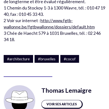
de longterme et être évalué régulièrement.
1 Chemin du Stockoy 1-3 à 1300 Wavre, tél. : 010 47 19
40, fax : 010 45 33 43.
2 Voir sur internet :
http://www.fgtb-
wallonne.be/fgtbwallonne/dossiers/default.htm
3 Chée de Haecht 579 à 1031 Bruxelles, tél. : 02 246
34 18.
#architecture
#bruxelles
#cocof
Thomas Lemaigre
VOIR SES ARTICLES