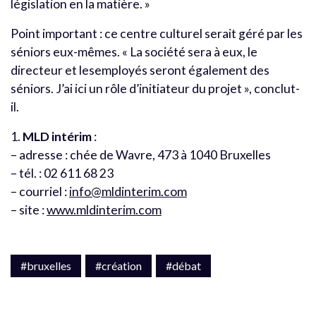
législation en la matière. »
Point important : ce centre culturel serait géré par les
séniors eux-mêmes. « La société sera à eux, le
directeur et lesemployés seront également des
séniors. J’ai ici un rôle d’initiateur du projet », conclut-
il.
1.
MLD intérim
:
– adresse : chée de Wavre, 473 à 1040 Bruxelles
– tél. : 02 611 68 23
– courriel :
info@mldinterim.com
– site :
www.mldinterim.com
#bruxelles
#création
#débat