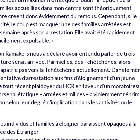
familles accueillies dans mon centre sont théoriquement
genre créent donc évidemment du remous. Cependant, si le
rité, le coup est manqué : une des familles arrêtées est
semaine après son arrestation.Elle avait été rapidement
ficilement expulsable. »
oan Ramakers nous a déclaré avoir entendu parler de trois
ture serait arrivée. Parmielles, des Tchétchènes, alors
rapatrie pas vers la Tchétchénie actuellement. Dans le m
 tentative d’arrestation aux fins d’éloignement d’un jeune
le tout récent plaidoyer du HCR en faveur d’un moratoires
’arsenal étatique – armées et milices – a violemment répri
on selon leur degré d’implication dans les activités ou le
 les individus et familles à éloigner paraissent opaques à la
fice des Étranger
e à cette question des critères mis en oeuvre pour