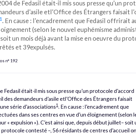
 2004 de Fedasil était-il mis sous presse qu’un pr
andeurs d’asile etl’Office des Étrangers faisait l’o
1
. En cause : l’encadrement que Fedasil offrirait
loignement (selon le nouvel euphémisme administra
– soit un mois déjà avant la mise en oeuvre du pro
rrêtés et 39expulsés.
os n° 192
e Fedasil était-il mis sous presse qu’un protocole d’accord
il des demandeurs d’asile etl’Office des Étrangers faisait
1
d’une série d’associations
. En cause : l’encadrement que
fectuées dans ses centres en vue d’un éloignement (selon l
« expulsion »). C’est ainsi que, depuis début juillet– soit
 protocole contesté –, 56 résidants de centres d’accueil o