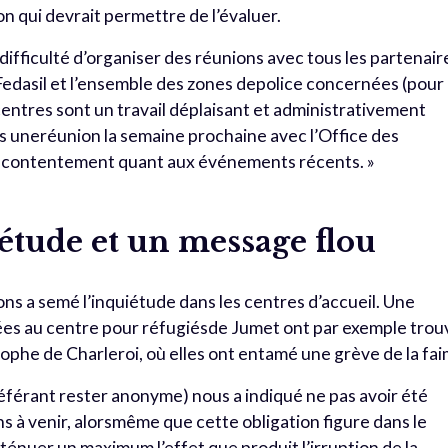
n qui devrait permettre de l’évaluer.
ifficulté d’organiser des réunions avec tous les partenair
 Fedasil et l’ensemble des zones depolice concernées (pour
 centres sont un travail déplaisant et administrativement
ns uneréunion la semaine prochaine avec l’Office des
mécontentement quant aux événements récents. »
étude et un message flou
tions a semé l’inquiétude dans les centres d’accueil. Une
es au centre pour réfugiésde Jumet ont par exemple trou
tophe de Charleroi, où elles ont entamé une grève de la fai
référant rester anonyme) nous a indiqué ne pas avoir été
ns à venir, alorsmême que cette obligation figure dans le
tténuer un maximum l’effet que produit l’irruption de la