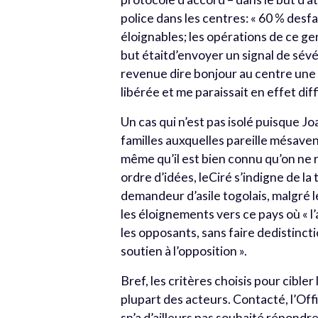
police dans les centres: « 60 % des
éloignables; les opérations de ce 
but étaitd’envoyer un signal de sévé
revenue dire bonjour au centre une 
libérée et me paraissait en effet dif
Un cas qui n’est pas isolé puisque J
familles auxquelles pareille mésaven
même qu’il est bien connu qu’on ne 
ordre d’idées, leCiré s’indigne de la
demandeur d’asile togolais, malgré 
les éloignements vers ce pays où « l
les opposants, sans faire dedistincti
soutien à l’opposition ».
Bref, les critères choisis pour cibler
plupart des acteurs. Contacté, l’Of
sn’a d’ailleurs pas souhaité répondr