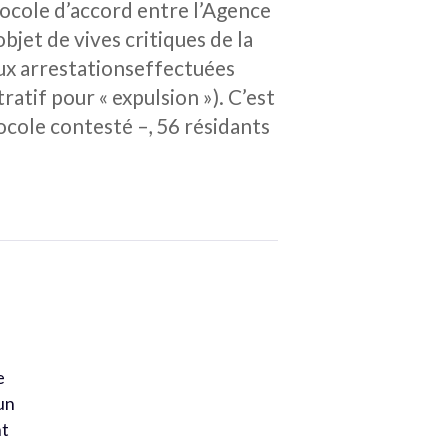
otocole d’accord entre l’Agence
bjet de vives critiques de la
 aux arrestationseffectuées
tif pour « expulsion »). C’est
tocole contesté –, 56 résidants
e
 un
nt