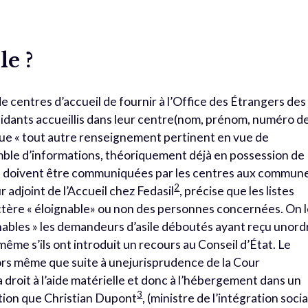
le ?
de centres d’accueil de fournir à l’Office des Étrangers des
sidants accueillis dans leur centre(nom, prénom, numéro d
si que « tout autre renseignement pertinent en vue de
mble d’informations, théoriquement déjà en possession de
s doivent être communiquées par les centres aux commun
2
 adjoint de l’Accueil chez Fedasil
, précise que les listes
ctère « éloignable» ou non des personnes concernées. On 
nables » les demandeurs d’asile déboutés ayant reçu unord
 même s’ils ont introduit un recours au Conseil d’État. Le
lors même que suite à unejurisprudence de la Cour
droit à l’aide matérielle et donc à l’hébergement dans un
3
ation que Christian Dupont
, (ministre de l’intégration soci