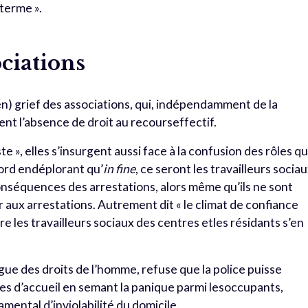
 terme ».
ociations
cien) grief des associations, qui, indépendamment de la
nt l’absence de droit au recourseffectif.
te », elles s’insurgent aussi face à la confusion des rôles q
ord endéplorant qu’
in fine
, ce seront les travailleurs socia
onséquences des arrestations, alors même qu’ils ne sont
r aux arrestations. Autrement dit « le climat de confiance
re les travailleurs sociaux des centres etles résidants s’en
 Ligue des droits de l’homme, refuse que la police puisse
s d’accueil en semant la panique parmi lesoccupants,
mental d’inviolabilité du domicile.