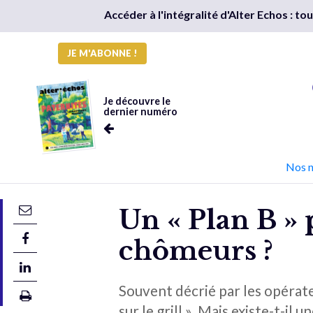
Accéder à l'intégralité d'Alter Echos : t
JE M'ABONNE !
Je découvre le
dernier numéro
Nos 
Un « Plan B » 
chômeurs ?
Souvent décrié par les opérate
sur le grill ». Mais existe-t-il 