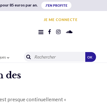
 pour 85 euros par an.
J'EN PROFITE
JE ME CONNECTE
ques
OK
n des
s est presque continuellement «