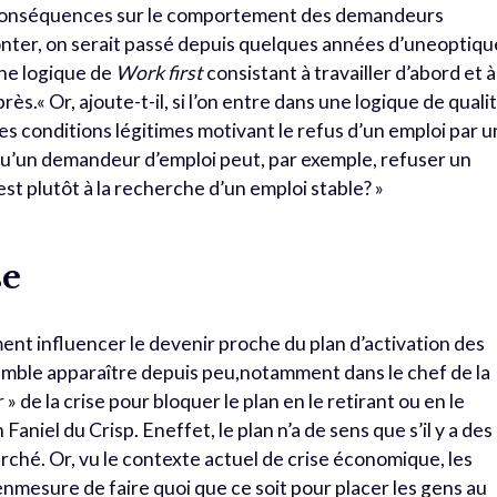
s conséquences sur le comportement des demandeurs
onter, on serait passé depuis quelques années d’uneoptiqu
une logique de
Work first
consistant à travailler d’abord et à
rès.« Or, ajoute-t-il, si l’on entre dans une logique de quali
s conditions légitimes motivant le refus d’un emploi par u
qu’un demandeur d’emploi peut, par exemple, refuser un
est plutôt à la recherche d’un emploi stable? »
se
nt influencer le devenir proche du plan d’activation des
 semble apparaître depuis peu,notamment dans le chef de la
 » de la crise pour bloquer le plan en le retirant ou en le
aniel du Crisp. Eneffet, le plan n’a de sens que s’il y a des
arché. Or, vu le contexte actuel de crise économique, les
nmesure de faire quoi que ce soit pour placer les gens au