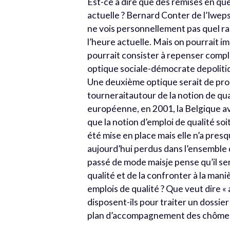
Est-ce à dire que des remises en qu
actuelle ? Bernard Conter de l’Iweps
ne vois personnellement pas quel ra
l’heure actuelle. Mais on pourrait im
pourrait consister à repenser complè
optique sociale-démocrate depolitiq
Une deuxième optique serait de pr
tourneraitautour de la notion de qua
européenne, en 2001, la Belgique ava
que la notion d’emploi de qualité soit
été mise en place mais elle n’a pres
aujourd’hui perdus dans l’ensemble de
passé de mode maisje pense qu’il se
qualité et de la confronter à la ma
emplois de qualité ? Que veut dire «
disposent-ils pour traiter un dossier 
plan d’accompagnement des chômeurs