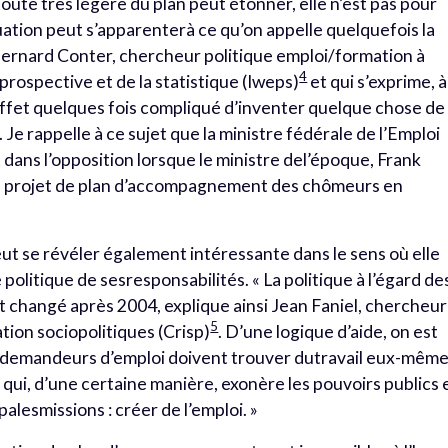
ute très légère du plan peut étonner, elle n’est pas pour
tuation peut s’apparenterà ce qu’on appelle quelquefois la
Bernard Conter, chercheur politique emploi/formation à
4
laprospective et de la statistique (Iweps)
et qui s’exprime, à
en effet quelques fois compliqué d’inventer quelque chose de
Je rappelle à ce sujet que la ministre fédérale de l’Emploi
t dans l’opposition lorsque le ministre del’époque, Frank
le projet de plan d’accompagnement des chômeurs en
eut se révéler également intéressante dans le sens où elle
litique de sesresponsabilités. « La politique à l’égard de
 changé après 2004, explique ainsi Jean Faniel, chercheur
5
ion sociopolitiques (Crisp)
. D’une logique d’aide, on est
 demandeurs d’emploi doivent trouver dutravail eux-même
 qui, d’une certaine manière, exonère les pouvoirs publics 
alesmissions : créer de l’emploi. »