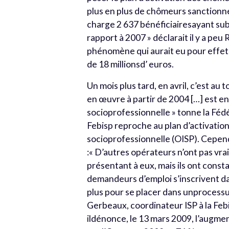
plus en plus de chômeurs sanctionné
charge 2 637 bénéficiairesayant sub
rapport à 2007 » déclarait il y a peu
phénomène qui aurait eu pour effet 
de 18 millionsd’ euros.
Un mois plus tard, en avril, c’est au t
en œuvre à partir de 2004 […] est e
socioprofessionnelle » tonne la Féd
Febisp reproche au plan d’activatio
socioprofessionnelle (OISP). Cepend
:« D’autres opérateurs n’ont pas v
présentant à eux, mais ils ont const
demandeurs d’emploi s’inscrivent da
plus pour se placer dans unprocessus
Gerbeaux, coordinateur ISP à la Febis
ildénonce, le 13 mars 2009, l’augmen