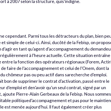
ort à 2007 selon la structure, quis’indigne.
onne cependant. Parmi tous les détracteurs du plan, bien pe
et simple de celui-ci. Ainsi, ducôté de la Febisp, on propos
em d’agir en tant qu’agent d’accompagnement du demandeu
régulièrement à l’heure actuelle. Cette situation entraîne
 entre la fonction des opérateurs régionaux (Forem, Actir
 de faire de l’accompagnement et celui de l’Onem, dont la
on du chômeur pas ou peu actif dans sarecherche d’emploi.
t bon de supprimer le contrat d’activation, passé entre le
ur d’emploi et den’avoir qu’un seul contrat, signé par un
 ajoute Pierre-Alain Gerbeaux de la Febisp. Nous somme
éritable politiqued’accompagnement et pas pour le maintie
elle est menée aujourd’hui. Il faut également créer plus