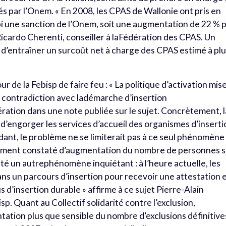
s par l’Onem. « En 2008, les CPAS de Wallonie ont pris en
i une sanction de l’Onem, soit une augmentation de 22 % 
 Ricardo Cherenti, conseiller à laFédération des CPAS. Un
d’entraîner un surcoût net à charge des CPAS estimé à pl
our de la Febisp de faire feu : « La politique d’activation mis
n contradiction avec ladémarche d’insertion
ération dans une note publiée sur le sujet. Concrètement, l
nd’engorger les services d’accueil des organismes d’inserti
ant, le problème ne se limiterait pas à ce seul phénomène
raiment constaté d’augmentation du nombre de personnes 
até un autrephénomène inquiétant : à l’heure actuelle, les
ns un parcours d’insertion pour recevoir une attestation 
 d’insertion durable » affirme à ce sujet Pierre-Alain
p. Quant au Collectif solidarité contre l’exclusion,
tation plus que sensible du nombre d’exclusions définitive