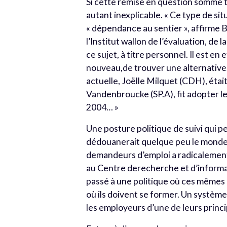
Si cette remise en question somme to
autant inexplicable. « Ce type de si
« dépendance au sentier », affirme 
l’Institut wallon de l’évaluation, de 
ce sujet, à titre personnel. Il est 
nouveau,de trouver une alternative. 
actuelle, Joëlle Milquet (CDH), étai
Vandenbroucke (SP.A), fit adopter 
2004… »
Une posture politique de suivi qui p
dédouanerait quelque peu le monde po
demandeurs d’emploi a radicalement
au Centre derecherche et d’informat
passé à une politique où ces mêmes
où ils doivent se former. Un système
les employeurs d’une de leurs princip