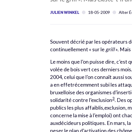
18-05-2009
Alter 
JULIEN WINKEL
Souvent décrié par les opérateurs d
continuellement « sur le
grill
». Mais 
Le moins que l’on puisse dire, c’est 
volée de bois vert ces derniers mois
2004, celui que l’on connaît aussi 
a en effetrécemment subi les attaq
bruxelloise des organismes d’insert
3
solidarité contre l’exclusion
. Des op
publics les plus affaiblis,exclusion,
concerne la mise à l’emploi) ont ch
auxdécideurs politiques. En mars, la
peser le plan d’activation des chôm