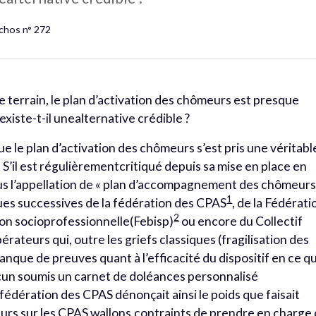
Échos n° 272
e terrain, le plan d’activation des chômeurs est presque
existe-t-il unealternative crédible ?
que le plan d’activation des chômeurs s’est pris une véritabl
. S’il est régulièrementcritiqué depuis sa mise en place en
sous l’appellation de « plan d’accompagnement des chômeurs
1
ues successives de la fédération des CPAS
, de la Fédérati
2
ion socioprofessionnelle(Febisp)
ou encore du Collectif
érateurs qui, outre les griefs classiques (fragilisation des
 manque de preuves quant à l’efficacité du dispositif en ce qu
acun soumis un carnet de doléances personnalisé
 fédération des CPAS dénonçait ainsi le poids que faisait
eurs sur les CPAS wallons,contraints de prendre en charge