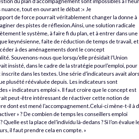
estion du plan d’accompagnement sont impossibles à l’heu
 nuance, tout en ouvrant le débat :« Je
pport de force pourrait véritablement changer la donne à
aginer des pistes de réflexion.Ainsi, une solution radicale
tement le système, à faire fi du plan, et à entrer dans une
ue keynésienne, faite de réduction de temps de travail, et
océder à des aménagements dont le concept
lité. Souvenons-nous que lorsqu’elle présidait l’Union
it insisté, dans le cadre de la stratégie pourl’emploi, pour
 inscrite dans les textes. Une série d’indicateurs avait alor
que plusété réévaluée depuis. Les indicateurs sont
s « indicateurs emploi ». Il faut croire que le concept est
rait peut-être intéressant de réactiver cette notion de
nière dont est mené l’accompagnement.Celui-ci mène-t-il à 
 activer » ? De combien de temps les conseillers emploi
? Quelle est la place del’individu là-dedans ? Si l’on évalue l
, il faut prendre cela en compte. »