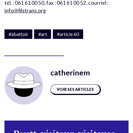
tél. : 061 61 00 50, fax : 061 61 00 52, courriel :
info@filstrans.org
#abattoir
#art
#article 60
catherinem
VOIR SES ARTICLES