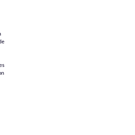
n
 de
es
on