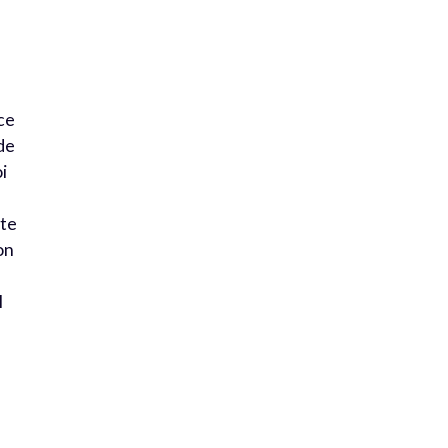
e
ce
de
i
tte
on
l
s