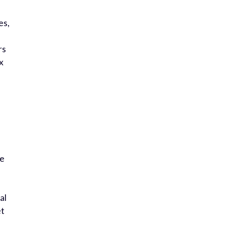
s
es,
rs
x
ne
al
et