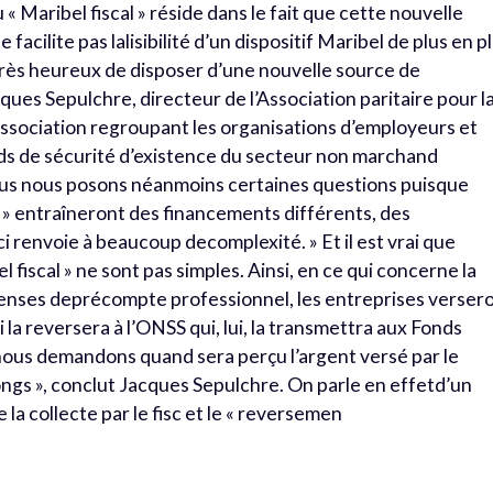
 « Maribel fiscal » réside dans le fait que cette nouvelle
facilite pas lalisibilité d’un dispositif Maribel de plus en p
rès heureux de disposer d’une nouvelle source de
ues Sepulchre, directeur de l’Association paritaire pour l
association regroupant les organisations d’employeurs et
nds de sécurité d’existence du secteur non marchand
s nous posons néanmoins certaines questions puisque
al » entraîneront des financements différents, des
 renvoie à beaucoup decomplexité. » Et il est vrai que
l fiscal » ne sont pas simples. Ainsi, en ce qui concerne la
spenses deprécompte professionnel, les entreprises verser
 la reversera à l’ONSS qui, lui, la transmettra aux Fonds
ous demandons quand sera perçu l’argent versé par le
longs », conclut Jacques Sepulchre. On parle en effetd’un
 la collecte par le fisc et le « reversemen