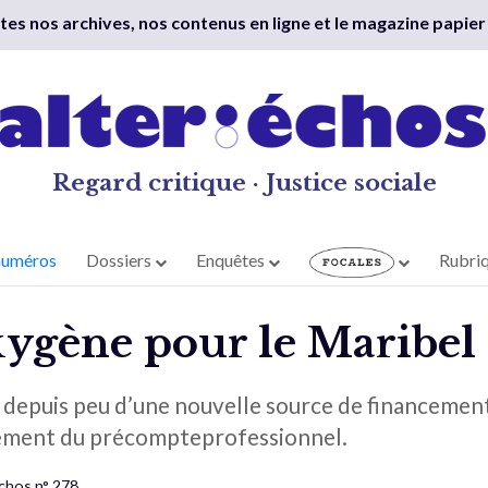
outes nos archives, nos contenus en ligne et le magazine papier
Regard critique · Justice sociale
numéros
Dossiers
Enquêtes
Rubri
xygène pour le Maribel 
 depuis peu d’une nouvelle source de financemen
sement du précompteprofessionnel.
Échos n° 278