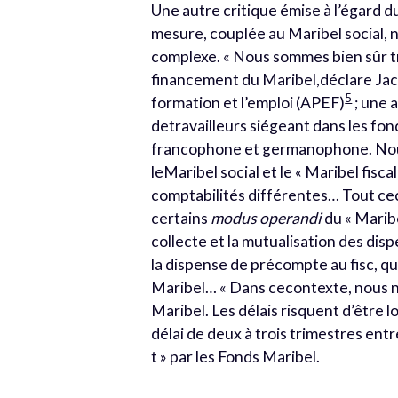
Une autre critique émise à l’égard du
mesure, couplée au Maribel social, ne 
complexe. « Nous sommes bien sûr t
financement du Maribel,déclare Jacq
5
formation et l’emploi (APEF)
; une 
detravailleurs siégeant dans les fo
francophone et germanophone. Nou
leMaribel social et le « Maribel fisc
comptabilités différentes… Tout ceci
certains
modus operandi
du « Maribe
collecte et la mutualisation des di
la dispense de précompte au fisc, qui
Maribel… « Dans cecontexte, nous n
Maribel. Les délais risquent d’être 
délai de deux à trois trimestres entre
t » par les Fonds Maribel.