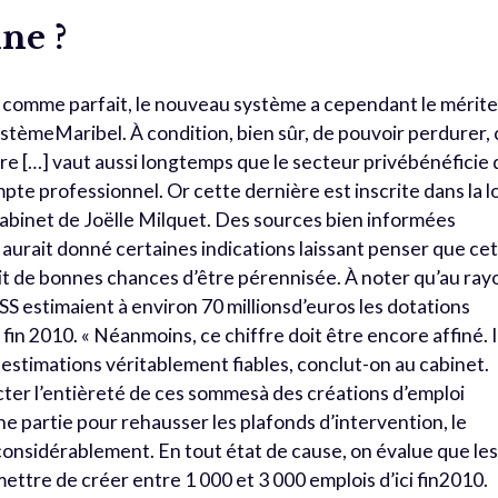
ne ?
ré comme parfait, le nouveau système a cependant le mérit
stèmeMaribel. À condition, bien sûr, de pouvoir perdurer, 
re […] vaut aussi longtemps que le secteur privébénéficie 
te professionnel. Or cette dernière est inscrite dans la lo
ucabinet de Joëlle Milquet. Des sources bien informées
 aurait donné certaines indications laissant penser que ce
t de bonnes chances d’être pérennisée. À noter qu’au ray
SS estimaient à environ 70 millionsd’euros les dotations
 fin 2010. « Néanmoins, ce chiffre doit être encore affiné. I
estimations véritablement fiables, conclut-on au cabinet.
cter l’entièreté de ces sommesà des créations d’emploi
e partie pour rehausser les plafonds d’intervention, le
onsidérablement. En tout état de cause, on évalue que le
ttre de créer entre 1 000 et 3 000 emplois d’ici fin2010.