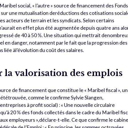
Maribel social, « l’autre » source de financement des Fond
e sur une mutualisation deréductions des cotisations social
s acteurs de terrain et les syndicats. Selon certains
ln’aurait en effet plus été augmentée depuis quatre ans alo
ogressé de 40 à 50 %. Une situation qui mettrait denombreu
el en danger, notamment par le fait que la progression des
as liée àl’évolution du coût des salaires.
 la valorisation des emplois
urce de financement que constitue le « Maribel fiscal », u
 ététrouvée, comme le confirme Sylvie Slangen,
entreprises à profit social) : « Une nouvelle circulaire
u’à 20 % des fonds collectés dans le cadre du Maribel fisc
ux employeurs »,déclare-t-elle. Ce que confirme le cabin
 fédérale de l’Emploi : « En principe, les sommes octroyées