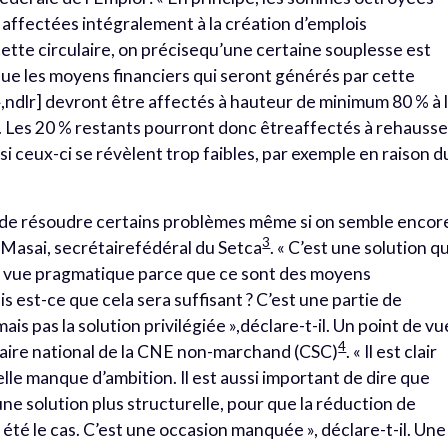
 affectées intégralement à la création d’emplois
ette circulaire, on précisequ’une certaine souplesse est
e que les moyens financiers qui seront générés par cette
 »,ndlr] devront être affectés à hauteur de minimum 80 % à 
. Les 20 % restants pourront donc êtreaffectés à rehausse
 si ceux-ci se révèlent trop faibles, par exemple en raison d
e de résoudre certains problèmes même si on semble encor
3
n Masai, secrétairefédéral du Setca
. « C’est une solution q
 de vue pragmatique parce que ce sont des moyens
 est-ce que cela sera suffisant ? C’est une partie de
s pas la solution privilégiée »,déclare-t-il. Un point de vu
4
taire national de la CNE non-marchand (CSC)
. « Il est clair
lle manque d’ambition. Il est aussi important de dire que
e solution plus structurelle, pour que la réduction de
s été le cas. C’est une occasion manquée », déclare-t-il. Une