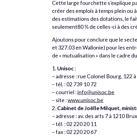
Cette large fourchette s’explique par
créer des emplois à temps plein ou à 
des estimations des dotations, le fa
seulement80 % de celles-ci à des cr
Ajoutons pour conclure que le secte
et 327.03 en Wallonie) pour les entr
de « mutualisation » dans le cadre du 
1.
Unisoc
:
– adresse : rue Colonel Bourg, 122 
– tél. : 02 739 10 72
– courriel :
info@unisoc.be
– site :
www.unisoc.be
2.
Cabinet de Joëlle Milquet, minist
– adresse : av. des arts 7 à 1210 Brux
– tél. : 02 220 20 11
– fax : 02 220 20 67