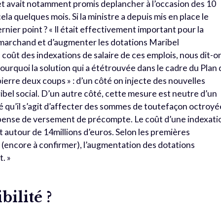
uet avait notamment promis deplancher à l’occasion des 10
 cela quelques mois. Si la ministre a depuis mis en place le
dernier point ? « Il était effectivement important pour la
 marchand et d’augmenter les dotations Maribel
coût des indexations de salaire de ces emplois, nous dit-o
pourquoi la solution qui a ététrouvée dans le cadre du Plan
pierre deux coups » : d’un côté on injecte des nouvelles
el social. D’un autre côté, cette mesure est neutre d’un
 qu’il s’agit d’affecter des sommes de toutefaçon octroyé
ispense de versement de précompte. Le coût d’une indexati
t autour de 14millions d’euros. Selon les premières
(encore à confirmer), l’augmentation des dotations
. »
ilité ?