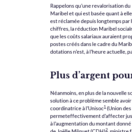
Rappelons qu’une revalorisation du 
Maribel et qui est basée quant à ell
est réclamée depuis longtemps par le
chiffres, la réduction Maribel socia
que les coûts salariaux auraient pr
postes créés dans le cadre du Marib
dotations n’est, à l’heure actuelle, p
Plus d’argent pour
Néanmoins, en plus de la nouvelle so
solution à ce problème semble avoir
1
coordinatrice à l’Unisoc
(Union des 
permeteffectivement d’affecter jusq
à l’augmentation du montant donné a
2
de Joëlle Milquet (CDH)
, ministre