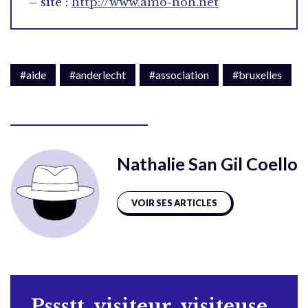
– site :
http://www.amo-noh.net
#aide
#anderlecht
#association
#bruxelles
Nathalie San Gil Coello
VOIR SES ARTICLES
Pssstt, visiteur, visiteuse