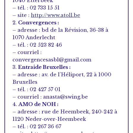
1040 Etterbeek
– tél. : 02 733 15 51
– site :
http://www.atoll.be
2.
Convergences :
– adresse : bd de la Révision, 36-38 à
1070 Anderlecht
– tél. : 02 523 82 46
– courriel :
convergencesasbl@gmail.com
3.
Entraide Bruxelles :
– adresse : av. de l’Héliport, 22 à 1000
Bruxelles
– tél. : 02 427 57 01
– courriel : anasta@swing.be
4.
AMO de NOH :
– adresse : rue de Heembeek, 240-242 à
1120 Neder-over-Heembeek
– tél. : 02 267 36 67