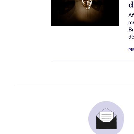
d
Af
mé
Br
dé
PI