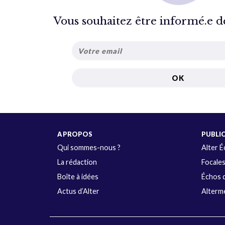
Vous souhaitez être informé.e de 
A PROPOS
PUBLI
Qui sommes-nous ?
Alter 
La rédaction
Focale
Boîte à idées
Échos d
Actus d’Alter
Alterme