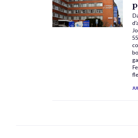
p
Da
d’
Jo
55
co
bo
ga
Fe
fl
JU