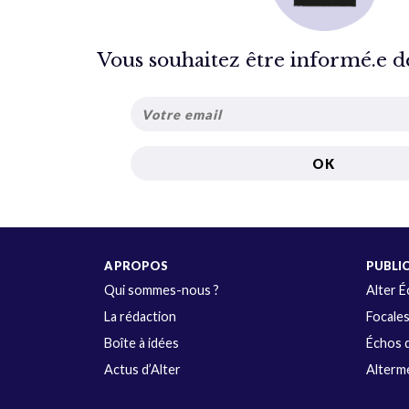
Vous souhaitez être informé.e de 
A PROPOS
PUBLI
Qui sommes-nous ?
Alter 
La rédaction
Focale
Boîte à idées
Échos d
Actus d’Alter
Alterme