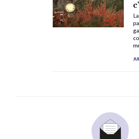
c
La
pa
ga
co
mé
JU