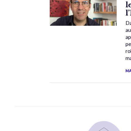
l
l
Da
au
ap
pe
ro
ma
MA