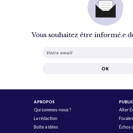
Vous souhaitez être informé.e de 
A PROPOS
PUBLI
Qui sommes-nous ?
Alter 
La rédaction
Focale
Boîte à idées
Échos d