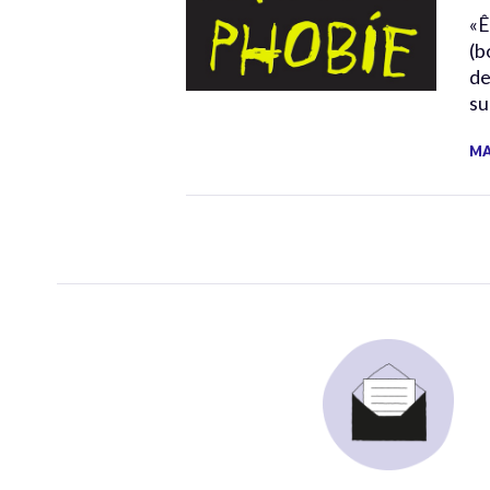
«Ê
(b
de
su
MA