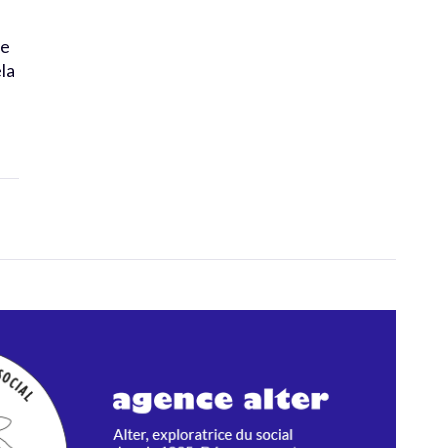
ie
la