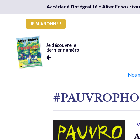
Accéder à l'intégralité d'Alter Echos : t
JE M'ABONNE !
Je découvre le
dernier numéro
Nos 
#PAUVROPHO
P
A