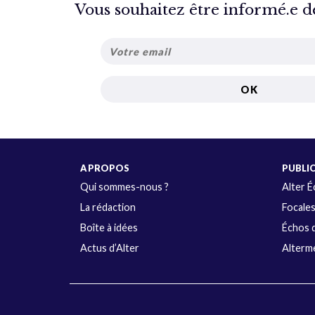
Vous souhaitez être informé.e de 
A PROPOS
PUBLI
Qui sommes-nous ?
Alter 
La rédaction
Focale
Boîte à idées
Échos d
Actus d’Alter
Alterme