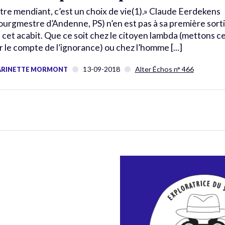
tre mendiant, c’est un choix de vie(1).» Claude Eerdekens
ourgmestre d’Andenne, PS) n’en est pas à sa première sort
 cet acabit. Que ce soit chez le citoyen lambda (mettons ce
r le compte de l’ignorance) ou chez l’homme [...]
13-09-2018
Alter Échos n° 466
RINETTE MORMONT