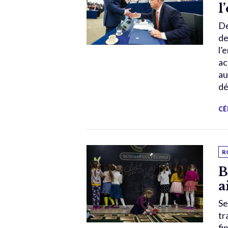
l
De
de
l’
ac
au
dé
CÉ
R
B
a
Se
tr
fi