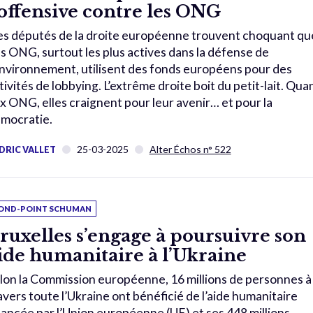
’offensive contre les ONG
s députés de la droite européenne trouvent choquant qu
s ONG, surtout les plus actives dans la défense de
environnement, utilisent des fonds européens pour des
tivités de lobbying. L’extrême droite boit du petit-lait. Qua
x ONG, elles craignent pour leur avenir… et pour la
mocratie.
25-03-2025
Alter Échos n° 522
DRIC VALLET
OND-POINT SCHUMAN
ruxelles s’engage à poursuivre son
ide humanitaire à l’Ukraine
lon la Commission européenne, 16 millions de personnes à
avers toute l’Ukraine ont bénéficié de l’aide humanitaire
nancée par l’Union européenne (UE) et ses 448 millions