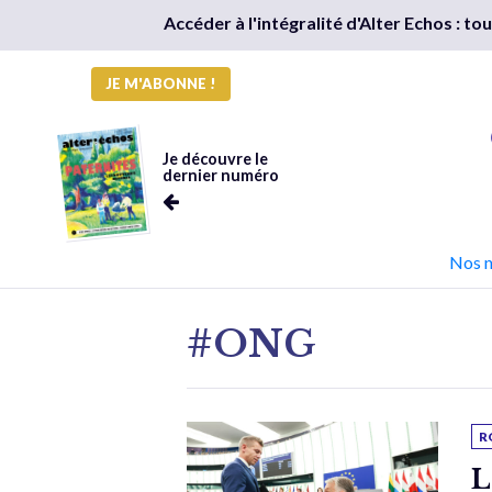
Accéder à l'intégralité d'Alter Echos : t
JE M'ABONNE !
Je découvre le
dernier numéro
Nos 
#ONG
R
L