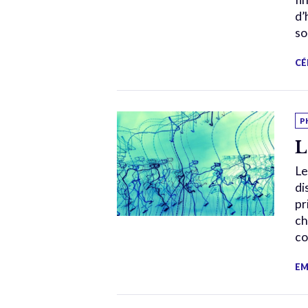
d’
so
CÉ
P
L
Le
di
pr
ch
co
EM