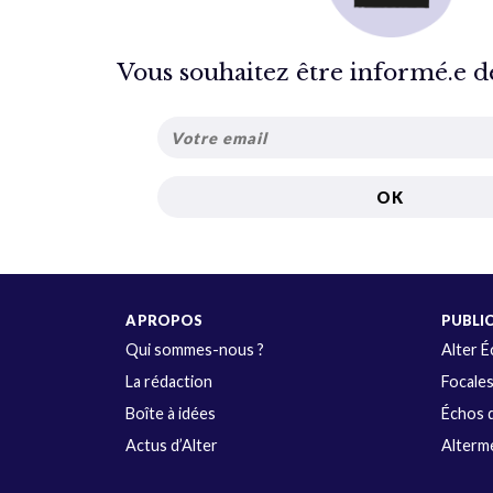
Vous souhaitez être informé.e de 
A PROPOS
PUBLI
Qui sommes-nous ?
Alter 
La rédaction
Focale
Boîte à idées
Échos d
Actus d’Alter
Alterme