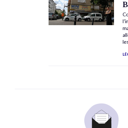
B
Co
l’
ma
al
les
LÉ