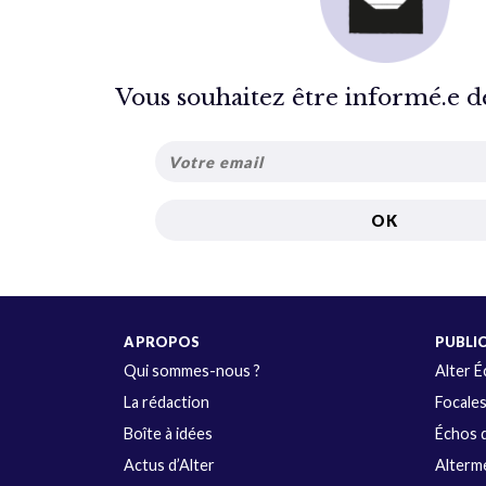
Vous souhaitez être informé.e de 
A PROPOS
PUBLI
Qui sommes-nous ?
Alter 
La rédaction
Focale
Boîte à idées
Échos d
Actus d’Alter
Alterme