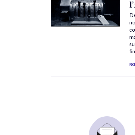
l
De
no
co
mo
su
fi
RO