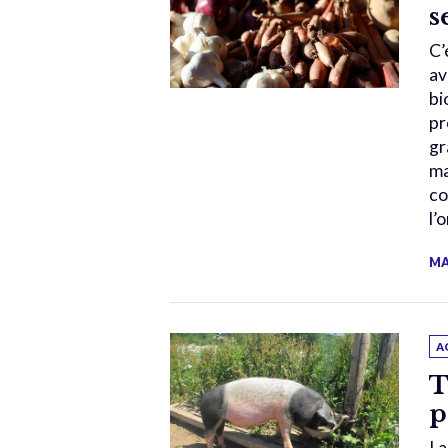
s
C’
av
bi
pr
gr
ma
co
l’
MA
A
T
p
La