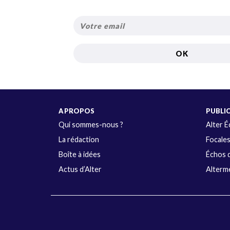
A PROPOS
PUBLI
Qui sommes-nous ?
Alter 
La rédaction
Focale
Boîte à idées
Échos d
Actus d’Alter
Alterme