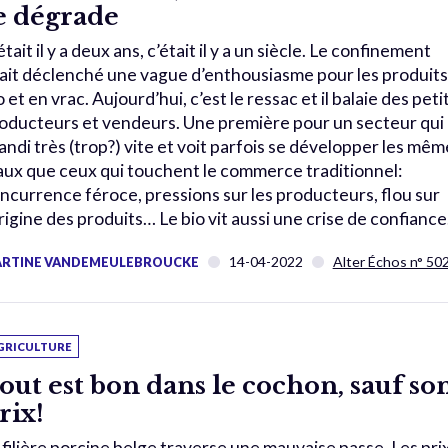
e dégrade
était il y a deux ans, c’était il y a un siècle. Le confinement
ait déclenché une vague d’enthousiasme pour les produits
o et en vrac. Aujourd’hui, c’est le ressac et il balaie des peti
oducteurs et vendeurs. Une première pour un secteur qui 
andi très (trop?) vite et voit parfois se développer les mêm
ux que ceux qui touchent le commerce traditionnel:
ncurrence féroce, pressions sur les producteurs, flou sur
origine des produits… Le bio vit aussi une crise de confiance
14-04-2022
Alter Échos n° 50
RTINE VANDEMEULEBROUCKE
GRICULTURE
out est bon dans le cochon, sauf so
rix!
 filière porcine belge traverse une mauvaise passe. Les prix