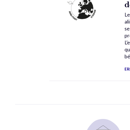
d
Le
al
se
pr
L’
qu
bé
ER