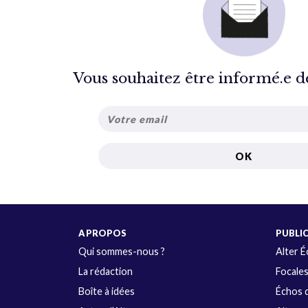
Vous souhaitez être informé.e de 
A PROPOS
PUBLI
Qui sommes-nous ?
Alter 
La rédaction
Focale
Boîte à idées
Échos d