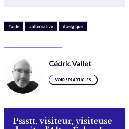
#aide
#alternative
#belgique
Cédric Vallet
VOIR SES ARTICLES
Pssstt, visiteur, visiteuse