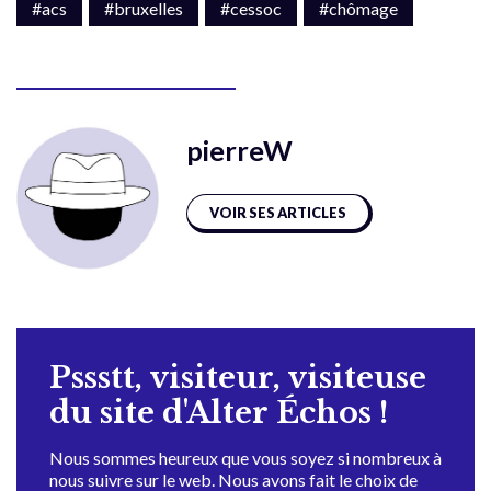
#acs
#bruxelles
#cessoc
#chômage
pierreW
VOIR SES ARTICLES
Pssstt, visiteur, visiteuse
du site d'Alter Échos !
Nous sommes heureux que vous soyez si nombreux à
nous suivre sur le web. Nous avons fait le choix de