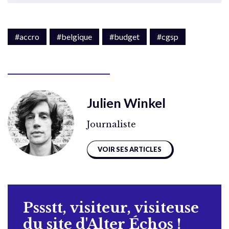
#accro
#belgique
#budget
#cgsp
Julien Winkel
Journaliste
VOIR SES ARTICLES
Pssstt, visiteur, visiteuse
du site d'Alter Échos !