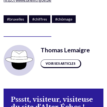
http://www.onem.fgov.be
#bruxelles
#chiffres
#chômage
Thomas Lemaigre
VOIR SES ARTICLES
Pssstt, visiteur, visiteuse