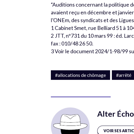
“Auditions concernant la politique 
avaient reçu en décembre et janvie
l’ONEm, des syndicats et des Ligue
1 Cabinet Smet, rue Belliard 51 à 104
2 JTT, n°731 du 10 mars 99 : éd. Larc
fax : 010/48 26 50.
3 Voir le document 2024/1-98/99 sur
#allocations de chômage
#arrêté
Alter Écho
VOIR SES ARTI