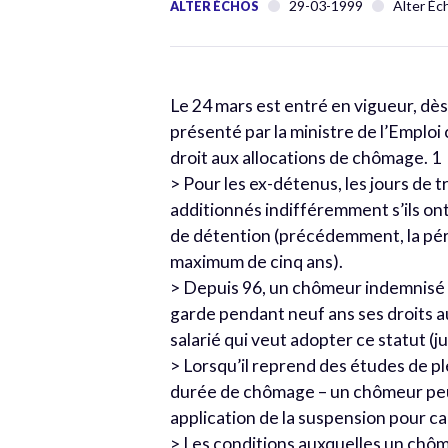
29-03-1999
Alter Éc
ALTER ÉCHOS
Le 24 mars est entré en vigueur, dès
présenté par la ministre de l’Emploi
droit aux allocations de chômage. 1
> Pour les ex-détenus, les jours de t
additionnés indifféremment s’ils ont
de détention (précédemment, la pér
maximum de cinq ans).
> Depuis 96, un chômeur indemnisé 
garde pendant neuf ans ses droits a
salarié qui veut adopter ce statut (jus
> Lorsqu’il reprend des études de p
durée de chômage – un chômeur peut
application de la suspension pour 
> Les conditions auxquelles un chô