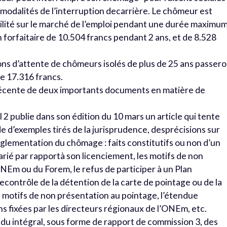
 modalités de l’interruption decarrière. Le chômeur est
ilité sur le marché de l’emploi pendant une durée maximu
n forfaitaire de 10.504 francs pendant 2 ans, et de 8.528
ions d’attente de chômeurs isolés de plus de 25 ans passer
 de 17.316 francs.
n récente de deux importants documents en matière de
 2 publie dans son édition du 10 mars un article qui tente
e d’exemples tirés de la jurisprudence, desprécisions sur
réglementation du chômage : faits constitutifs ou non d’un
larié par rapportà son licenciement, les motifs de non
ONEm ou du Forem, le refus de participer à un Plan
ontrôle de la détention de la carte de pointage ou de la
s motifs de non présentation au pointage, l’étendue
ons fixées par les directeurs régionaux de l’ONEm, etc.
du intégral, sous forme de rapport de commission 3, des