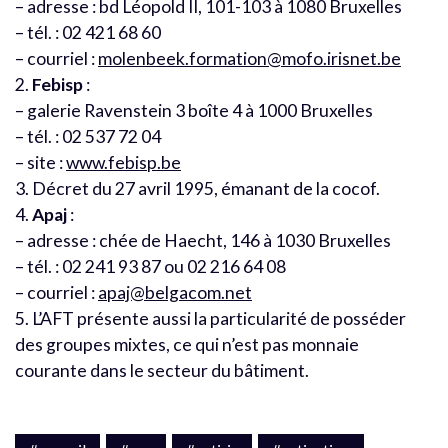
– adresse : bd Léopold II, 101-103 à 1080 Bruxelles
– tél. : 02 421 68 60
– courriel :
molenbeek.formation@mofo.irisnet.be
2.
Febisp
:
– galerie Ravenstein 3 boîte 4 à 1000 Bruxelles
– tél. : 02 537 72 04
– site :
www.febisp.be
3. Décret du 27 avril 1995, émanant de la cocof.
4.
Apaj
:
– adresse : chée de Haecht, 146 à 1030 Bruxelles
– tél. : 02 241 93 87 ou 02 216 64 08
– courriel :
apaj@belgacom.net
5. L’AFT présente aussi la particularité de posséder
des groupes mixtes, ce qui n’est pas monnaie
courante dans le secteur du bâtiment.