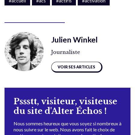
#accueil
#acs
#actiris
#activation
Julien Winkel
Journaliste
VOIR SES ARTICLES
Pssstt, visiteur, visiteuse
du site d'Alter Échos !
Nous sommes heureux que vous soyez si nombreux à
nous suivre sur le web. Nous avons fait le choix de