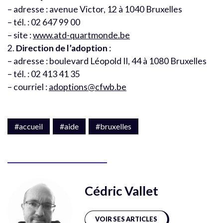
– adresse : avenue Victor, 12 à 1040 Bruxelles
– tél. : 02 647 99 00
– site :
www.atd-quartmonde.be
2.
Direction de l’adoption
:
– adresse : boulevard Léopold II, 44 à 1080 Bruxelles
– tél. : 02 413 41 35
– courriel :
adoptions@cfwb.be
#accueil
#aide
#bruxelles
Cédric Vallet
VOIR SES ARTICLES