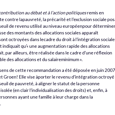
contribution au débat et à l’action politiques
remis en
e contre lapauvreté, la précarité et l’exclusion sociale pos
du seuil de revenu utilisé au niveau européenpour déterminer
esse des montants des allocations sociales apparaît
 sont octroyées dans lecadre du droit à l’intégration sociale
t indiquait qu’« une augmentation rapide des allocations
t, par ailleurs, être réalisée dans le cadre d’une réflexion
ble des allocations et du salaireminimum ».
le sens de cette recommandation a été déposée en juin 200
t Groen! Elle vise àporter le revenu d’intégration octroyé
euil de pauvreté, à aligner le statut de la personne
olée (en clair l’individualisation des droits) et, enfin, à
sonnes ayant une famille à leur charge dans la
.