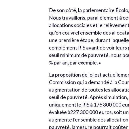
De son côté, la parlementaire Écolo,
Nous travaillons, parallèlement à ce
allocations sociales et le relèvemen
qu’on couvrel’ensemble des allocatair
une première étape, durant laquelle
complément RIS avant de voir leurs
seuil minimum de pauvreté, nous p
% par an, par exemple. »
La proposition de loi est actuellem
Commission qui a demandé à la Cour
augmentation de toutes les allocati
seuil de pauvreté. Après simulation,
uniquement le RIS à 176 800 000 euro
évaluée à227 300 000 euros, soit un p
augmente l’ensemble des allocations
pauvreté, lamesure pourrait coûter