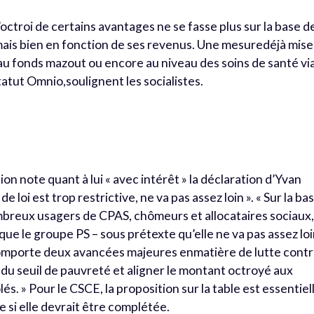
’octroi de certains avantages ne se fasse plus sur la base d
mais bien en fonction de ses revenus. Une mesuredéjà mise
 au fonds mazout ou encore au niveau des soins de santé vi
atut Omnio,soulignent les socialistes.
sion note quant à lui « avec intérêt » la déclaration d’Yvan
e loi est trop restrictive, ne va pas assez loin ». « Sur la ba
breux usagers de CPAS, chômeurs et allocataires sociaux
ue le groupe PS – sous prétexte qu’elle ne va pas assez lo
comporte deux avancées majeures enmatière de lutte cont
s du seuil de pauvreté et aligner le montant octroyé aux
és. » Pour le CSCE, la proposition sur la table est essentiel
 si elle devrait être complétée.