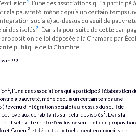
1
l’exclusion
, l’une des associations qui a participé
ontrela pauvreté, mène depuis un certain temps u
ntégration sociale) au-dessus du seuil de pauvre
2
lui des isolés
. Dans la poursuite de cette campagn
e proposition de loi déposée à la Chambre par Éco
anté publique de la Chambre.
hos n° 253
1
sion
, l’une des associations qui a participé à l’élaboration 
 contrela pauvreté, mène depuis un certain temps une
(Revenu d’intégration sociale) au-dessus du seuil de
2
octroyé aux cohabitants sur celui des isolés
. Dans la
ectif solidarité contre l’exclusionsoutient une propositio
3
lo et Groen!
et débattue actuellement en commission