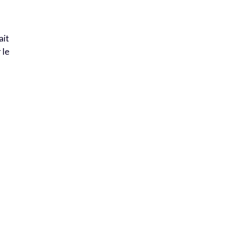
ait
 le
7