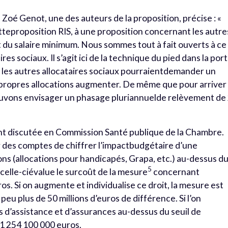
 Zoé Genot, une des auteurs de la proposition, précise : «
tteproposition RIS, à une proposition concernant les autre
t du salaire minimum. Nous sommes tout à fait ouverts à ce
es sociaux. Il s’agit ici de la technique du pied dans la port
 les autres allocataires sociaux pourraientdemander un
 propres allocations augmenter. De même que pour arriver
ouvons envisager un phasage pluriannuelde relèvement de
ent discutée en Commission Santé publique de la Chambre.
 des comptes de chiffrer l’impactbudgétaire d’une
ons (allocations pour handicapés, Grapa, etc.) au-dessus d
5
 celle-ciévalue le surcoût de la mesure
concernant
s. Si on augmente et individualise ce droit, la mesure est
eu plus de 50 millions d’euros de différence. Si l’on
 d’assistance et d’assurances au-dessus du seuil de
 1 254 100 000 euros.