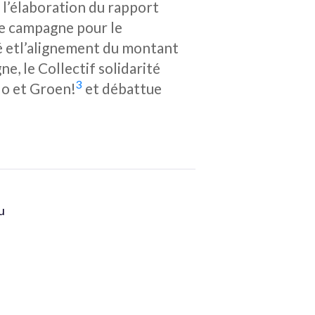
 à l’élaboration du rapport
ne campagne pour le
té etl’alignement du montant
e, le Collectif solidarité
3
lo et Groen!
et débattue
du
n