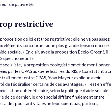
seuil de pauvreté.
op restrictive
roposition de loi est trop restrictive : elle ne va pas assez
eux éléments concourant àune plus grande tension encore
ide sociale. « En clair, avec la proposition Écolo-Groen!, il
AS que chômeur ! »
é socialiste, la proposition écologiste omet de mentionner
ées par les CPAS auxbénéficiaires du RIS. » Constatant à c
e traitement entre CPAS, Yvan Mayeur explique avoir
é de fédéraliser certains de ces avantages. « Il est en eff
iciliation dubénéficiaire, selon la politique d’aide sociale
e de ce dernier, le droit social diffère finalement entre
 aides pourtant vitales ne leur soient pas, partout,