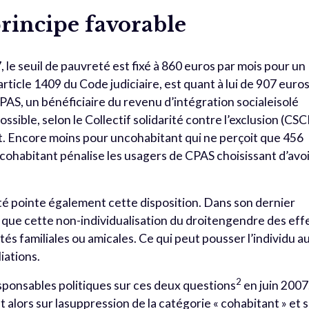
rincipe favorable
le seuil de pauvreté est fixé à 860 euros par mois pour un
l’article 1409 du Code judiciaire, est quant à lui de 907 euro
PAS, un bénéficiaire du revenu d’intégration socialeisolé
ossible, selon le Collectif solidarité contre l’exclusion (CSC
. Encore moins pour uncohabitant qui ne perçoit que 456
e cohabitant pénalise les usagers de CPAS choisissant d’avo
eté pointe également cette disposition. Dans son dernier
e que cette non-individualisation du droitengendre des eff
tés familiales ou amicales. Ce qui peut pousser l’individu a
iations.
2
esponsables politiques sur ces deux questions
en juin 2007
 alors sur lasuppression de la catégorie « cohabitant » et 