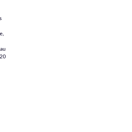
s
e,
 au
 20
u