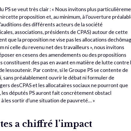
u PS se veut très clair : « Nous invitons plus particulièrem
nircette proposition et, au minimum, à l’ouverture préalab
’auditions des différents acteurs de la société
icales, associations, présidents de CPAS) autour de cette
tent que la proposition ne vise pas les allocations dechôma
 ni celle du revenu net des travailleurs », nous invitons
déposer en cesens des amendements ou des propositions
s constituent des pas en avant en matière de lutte contre 
 lessoutenir. Par contre, si le Groupe PS se contente de
i, sans préalablement ouvrir le débat ni formuler de
gers desCPAS et les allocataires sociaux ne pourront que
te, les députés PS auront fait concrètement obstacl
 à les sortir d’une situation de pauvreté… »
es a chiffré l’impact