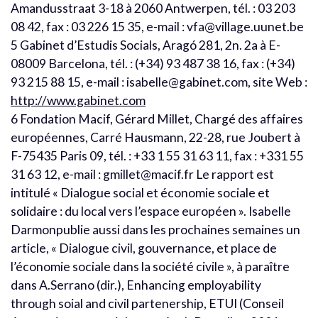
Amandusstraat 3-18 à 2060 Antwerpen, tél. : 03 203
08 42, fax : 03 226 15 35, e-mail : vfa@village.uunet.be
5 Gabinet d’Estudis Socials, Aragó 281, 2n. 2a à E-
08009 Barcelona, tél. : (+34) 93 487 38 16, fax : (+34)
93 215 88 15, e-mail : isabelle@gabinet.com, site Web :
http://www.gabinet.com
6 Fondation Macif, Gérard Millet, Chargé des affaires
européennes, Carré Hausmann, 22-28, rue Joubert à
F-75435 Paris 09, tél. : +33 1 55 31 63 11, fax : +331 55
31 63 12, e-mail : gmillet@macif.fr Le rapport est
intitulé « Dialogue social et économie sociale et
solidaire : du local vers l’espace européen ». Isabelle
Darmonpublie aussi dans les prochaines semaines un
article, « Dialogue civil, gouvernance, et place de
l’économie sociale dans la société civile », à paraître
dans A.Serrano (dir.), Enhancing employability
through soial and civil partenership, ETUI (Conseil