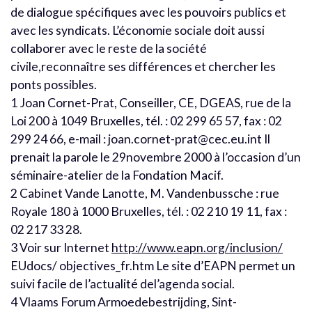
de dialogue spécifiques avec les pouvoirs publics et
avec les syndicats. L’économie sociale doit aussi
collaborer avec le reste de la société
civile,reconnaître ses différences et chercher les
ponts possibles.
1 Joan Cornet-Prat, Conseiller, CE, DGEAS, rue de la
Loi 200 à 1049 Bruxelles, tél. : 02 299 65 57, fax : 02
299 24 66, e-mail : joan.cornet-prat@cec.eu.int Il
prenait la parole le 29novembre 2000 à l’occasion d’un
séminaire-atelier de la Fondation Macif.
2 Cabinet Vande Lanotte, M. Vandenbussche : rue
Royale 180 à 1000 Bruxelles, tél. : 02 210 19 11, fax :
02 217 33 28.
3 Voir sur Internet
http://www.eapn.org/inclusion/
EUdocs/ objectives_fr.htm Le site d’EAPN permet un
suivi facile de l’actualité del’agenda social.
4 Vlaams Forum Armoedebestrijding, Sint-