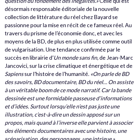
question du fondement des inégalités.»
Celle qui est
désormais responsable éditoriale de la nouvelle
collection de littérature du réel chez Bayard se
passionne pour la mise en récit de ce fameux réel. Au
travers du prisme de l’économie donc, et avec les
moyens de la BD, de plus en plus utilisée comme outil
de vulgarisation. Une tendance confirmée par le
succès en librairie d’
Un monde sans fin,
de Jean-Marc
Jancovici, sur la crise climatique et énergétique et de
Sapiens
sur l’histoire de l’humanité.
«On parle de BD
des savoirs, BD documentaire, BD du réel… On assiste
à un véritable boom de ce mode narratif. Car la bande
dessinée est une formidable passeuse d’informations
et d’idées. Surtout lorsqu’elle n’est pas juste une
illustration, c’est-à-dire un dessin apposé sur un
propos, mais quand à l’inverse elle parvient à associer
des éléments documentaires avec une histoire, une
scénarisation, des personnages, une intrigue.»