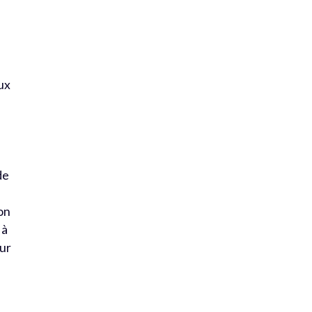
ux
de
ion
 à
eur