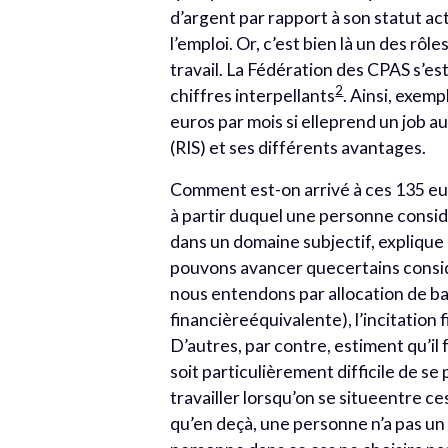
d’argent par rapport à son statut a
l’emploi. Or, c’est bien là un des rôl
travail. La Fédération des CPAS s’e
2
chiffres interpellants
. Ainsi, exem
euros par mois si elleprend un job a
(RIS) et ses différents avantages.
Comment est-on arrivé à ces 135 euro
à partir duquel une personne consid
dans un domaine subjectif, explique 
pouvons avancer quecertains considèr
nous entendons par allocation de bas
financièreéquivalente), l’incitation 
D’autres, par contre, estiment qu’il f
soit particulièrement difficile de se 
travailler lorsqu’on se situeentre c
qu’en deçà, une personne n’a pas un i