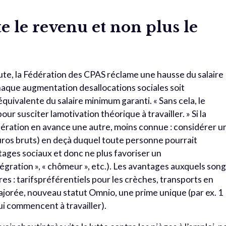
 le revenu et non plus le
doute, la Fédération des CPAS réclame une hausse du salaire
que augmentation desallocations sociales soit
ivalente du salaire minimum garanti. « Sans cela, le
our susciter lamotivation théorique à travailler. » Si la
dération en avance une autre, moins connue : considérer u
euros bruts) en deçà duquel toute personne pourrait
tages sociaux et donc ne plus favoriser un
tégration », « chômeur », etc.). Les avantages auxquels son
res : tarifspréférentiels pour les crèches, transports en
jorée, nouveau statut Omnio, une prime unique (par ex. 1
ui commencent à travailler).