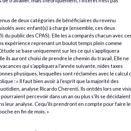
de travailler, mais théoriquement, l’intérêt n’est pas
revenus de deux catégories de bénéficiaires du revenu
 lesisolés avec enfant(s) à charge (ensemble, ces deux
% du public des CPAS). Elle les a comparés chacun avec ce
ans expérience reprenant un boulot temps plein comme
L’étude se base uniquement sur les ce qui s’appliquera
le ils auront choisi de prendre le chemin du travail. Elle ne
vacances qui s’appliquera l’année suivante, nides taxes
onnes physiques, lesquelles sont réclamées avec le calcul 
ique : « Il faut bien avoir à l’esprit que la majorité des
quotidien, analyse Ricardo Cherenti. Ils ontdès lors une vis
 pourraient percevoir dans un an ou plus s’ils se décidaient
ns leur analyse. Cequ’ils prendront en compte pour faire l
 poche en fin de mois. »