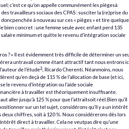
ctuel; c’est ce qu’on appelle communément les piègesà
es des travailleurs sociaux des CPAS : susciter la (re)prise du
st doncpenchée à nouveau sur ces « pièges » et tire quelqu
ple bien concret : une femme seule avec enfant perd 135
u salaire minimum et quitte le revenu d’intégration sociale
s ? « Il est évidemment très difficile de déterminer un seu
érera untravail comme étant attractif tant nous entrons ic
3
l’auteur de l’étude
, Ricardo Cherenti. Néanmoins, nous
ent qu’en deçà de 115 % de l’allocation de base (et ici,
e le revenu d’intégration ou l’aide sociale
financière à travailler est théoriquement insuffisante.
aut aller jusqu’à 125 % pour que l’attraitsoit réel.Bien qu’il
positionner sur un tel sujet, considérons qu’il y a un intérêt
es deux chiffres, soit à 120 %. Nous considérerons dès lors
ntérêt direct à travailler. Cela ne veutpas dire qu’une