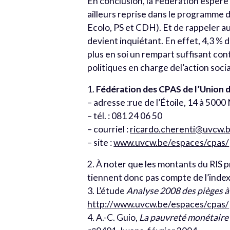
En conclusion, la Fédération espère vo
ailleurs reprise dans le programme 
Ecolo, PS et CDH). Et de rappeler a
devient inquiétant. En effet, 4,3 % 
plus en soi un rempart suffisant con
politiques en charge del’action socia
1.
Fédération des CPAS de l’Union 
– adresse :rue de l’Étoile, 14 à 500
– tél. : 081 24 06 50
– courriel :
ricardo.cherenti@uvcw.
– site :
www.uvcw.be/espaces/cpas/
2. À noter que les montants du RIS 
tiennent donc pas compte de l’inde
3. L’étude
Analyse 2008 des pièges à
http://www.uvcw.be/espaces/cpas/
4. A.-C. Guio,
La pauvreté monétaire 