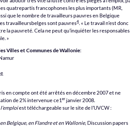
ir aboutir très vite la lutte contre les pièges à l’emploi, p
des quatrepartis francophones les plus importants (MR,
ussi que le nombre de travailleurs pauvres en Belgique
4
des travailleursbelges sont pauvres
. « Le travail n’est donc
tre la pauvreté. Cela ne peut qu’inquiéter les responsables
le. »
des Villes et Communes de Wallonie
:
0 Namur
be
pris en compte ont été arrêtés en décembre 2007 et ne
er
xation de 2% intervenue ce1
janvier 2008.
 l’emploi
est téléchargeable sur le site de l’UVCW :
en Belgique, en Flandre et en Wallonie
, Discussion papers