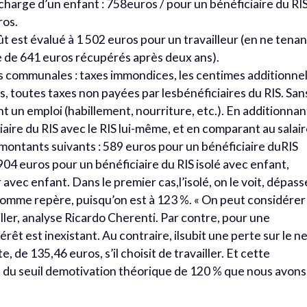
charge d’un enfant : 758euros / pour un bénéficiaire du RI
ros.
ût est évalué à 1 502 euros pour un travailleur (en ne tenan
le de 641 euros récupérés après deux ans).
xes communales : taxes immondices, les centimes additionne
s, toutes taxes non payées par lesbénéficiaires du RIS. San
nt un emploi (habillement, nourriture, etc.). En additionnan
aire du RIS avec le RIS lui-même, et en comparant au salai
 montants suivants : 589 euros pour un bénéficiaire duRIS
 904 euros pour un bénéficiaire du RIS isolé avec enfant,
avec enfant. Dans le premier cas,l’isolé, on le voit, dépass
s comme repère, puisqu’on est à 123 %. « On peut considérer
ailler, analyse Ricardo Cherenti. Par contre, pour une
rêt est inexistant. Au contraire, ilsubit une perte sur le n
 de 135,46 euros, s’il choisit de travailler. Et cette
e du seuil demotivation théorique de 120 % que nous avons