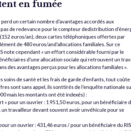
tent en fumée
ne perd un certain nombre d’avantages accordés aux
c : pas de redevance pour le compteur dedistribution d’éner
(152 euros/an), deux cartes téléphoniques offertes par
ément de 480 euros/and’allocations familiales. Sur ce
AS note cependant « un effort considérable fourni par le
iciaires d’une allocation sociale qui retrouvent un trava
ns des avantages perçus pour les allocations familiales ».
s soins de santé et les frais de garde d’enfants, tout coûte
ffres sont sans appel, ils sonttirés de l’enquête nationale s
0 mais les montants ont été indexés) :
t » pour un ouvrier : 1 951,50 euros, pour un bénéficiaire 
, un travailleur devant souvent avoir unvéhicule pour se
our un ouvrier : 431,46 euros / pour un bénéficiaire du RIS 