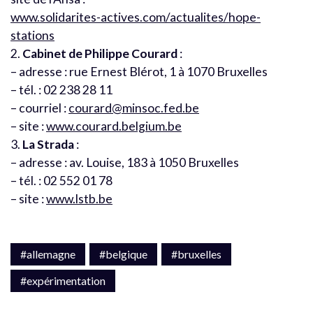
www.solidarites-actives.com/actualites/hope-
stations
2.
Cabinet de Philippe Courard
:
– adresse : rue Ernest Blérot, 1 à 1070 Bruxelles
– tél. : 02 238 28 11
– courriel :
courard@minsoc.fed.be
– site :
www.courard.belgium.be
3.
La Strada
:
– adresse : av. Louise, 183 à 1050 Bruxelles
– tél. : 02 552 01 78
– site :
www.lstb.be
#allemagne
#belgique
#bruxelles
#expérimentation