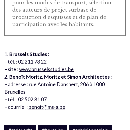
pour les modes de transport, sélection
des auteurs de projet surbase de
production d’esquisses et de plan de
participation avec les habitants.
1.
Brussels Studies
:
– tél. : 02 211 78 22
– site :
www.brusselsstudies.be
2.
Benoît Moritz, Moritz et Simon Architectes
:
– adresse : rue Antoine Dansaert, 206 à 1000
Bruxelles
– tél. : 02 502 81 07
– courriel :
benoit@ms-a.be
#anderlecht
#bruxelles
#cohésion sociale