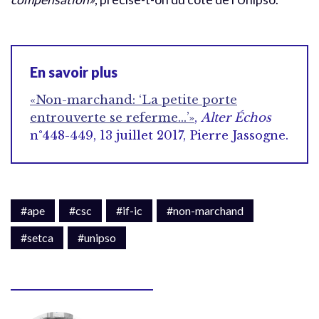
En savoir plus
«Non-marchand: ‘La petite porte
entrouverte se referme…’»
,
Alter Échos
n°448-449, 13 juillet 2017, Pierre Jassogne.
#ape
#csc
#if-ic
#non-marchand
#setca
#unipso