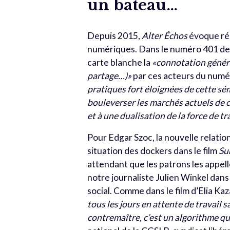
un bateau…
Depuis 2015,
Alter Échos
évoque rég
numériques. Dans le numéro 401 de n
carte blanche la
«connotation généra
partage…)»
par ces acteurs du numé
pratiques fort éloignées de cette s
bouleverser les marchés actuels de c
et à une dualisation de la force de tra
Pour Edgar Szoc, la nouvelle relatio
situation des dockers dans le film
S
u
attendant que les patrons les appelle
notre journaliste Julien Winkel dans
social. Comme dans le film d’Elia Ka
tous les jours en attente de travail s
contremaître, c’est un algorithme qui