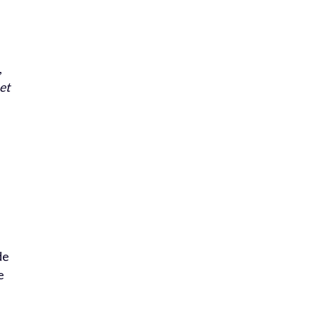
,
et
é
de
e
i