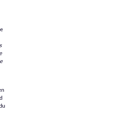
ne
s
e
ée
en
rd
 du