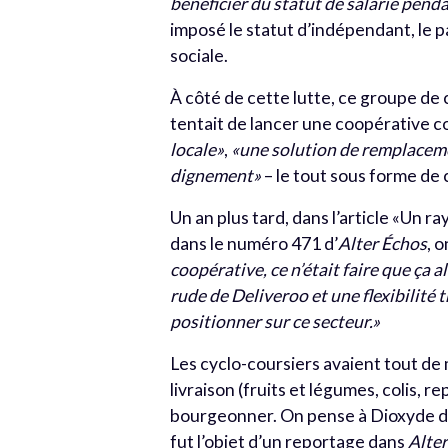
bénéficier du statut de salarié pend
imposé le statut d’indépendant, le p
sociale.
À côté de cette lutte, ce groupe de 
tentait de lancer une coopérative c
locale»
,
«une solution de remplaceme
dignement»
– le tout sous forme de
Un an plus tard, dans l’article «Un r
dans le numéro 471 d’
Alter Échos
, 
coopérative, ce n’était faire que ça a
rude de Deliveroo et une flexibilité
positionner sur ce secteur.»
Les cyclo-coursiers avaient tout de
livraison (fruits et légumes, colis, 
bourgeonner. On pense à Dioxyde de
fut l’objet d’un reportage dans
Alte