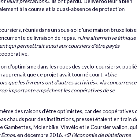
ant leurs prestations»
. Ils ont perdu. Deliveroo leur a bien
aiement à la course et la quasi-absence de protection
coursiers, réunis dans un sous-sol d’une maison bruxelloise
oncurrente de livraison de repas.
«Une alternative éthique 
nt qui permettrait aussi aux coursiers d’être payés
 coopérative.
ayon d’optimisme dans les roues des cyclo-coursiers», publi
on apprenait que ce projet avait tourné court.
«Une
lors que les livreurs ont d’autres activités»
;
«la concurrence
 trop importante empêchent les coopératives de se
 même des raisons d’être optimistes, car des coopératives 
repas chauds pour des institutions, presse) étaient en train d
 Gambettes, Molenbike, Viavélo et le Coursier wallon, qu
r Échos
, en décembre 2016.
«Si l’économie de plateforme