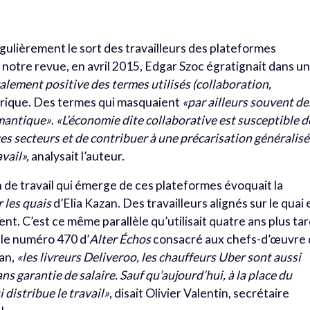
ulièrement le sort des travailleurs des plateformes
otre revue, en avril 2015, Edgar Szoc égratignait dans u
lement positive des termes utilisés (collaboration,
rique. Des termes qui masquaient
«par ailleurs souvent de
émantique»
.
«L’économie dite collaborative est susceptible d
es secteurs et de contribuer à une précarisation généralis
vail»,
analysait l’auteur.
n de travail qui émerge de ces plateformes évoquait la
r les quais
d’Elia Kazan. Des travailleurs alignés sur le quai 
nt. C’est ce même parallèle qu’utilisait quatre ans plus ta
 le numéro 470 d’
Alter Échos
consacré aux chefs-d’œuvre
zan,
«les livreurs Deliveroo, les chauffeurs Uber sont aussi
ans garantie de salaire. Sauf qu’aujourd’hui, à la place du
 distribue le travail»
, disait Olivier Valentin, secrétaire