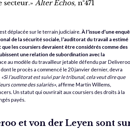
e secteur.»
Alter Échos
, n°471
est déplacée sur le terrain judiciaire.
À l’issue d’une enqu
nal de la sécurité sociale, l’auditorat du travail a estimé
et que les coursiers devraient être considérés comme des
 subissent une relation de subordination avec la
ace au modèle du travailleur jetable défendu par Deliveroo
l, dont le procès a commencé le 20 janvier dernier, devra
.
«Si l’auditorat est suivi par le tribunal, cela veut dire que
lleurs comme des salariés»
, affirme Martin Willems,
rs. Un statut qui ouvrirait aux coursiers des droits à la
congés payés.
eroo et von der Leyen sont su