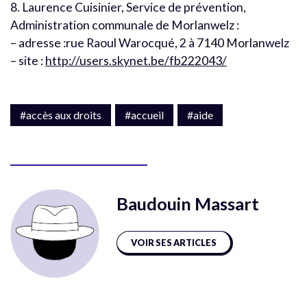
8. Laurence Cuisinier, Service de prévention,
Administration communale de Morlanwelz :
– adresse :rue Raoul Warocqué, 2 à 7140 Morlanwelz
– site :
http://users.skynet.be/fb222043/
#accès aux droits
#accueil
#aide
Baudouin Massart
VOIR SES ARTICLES