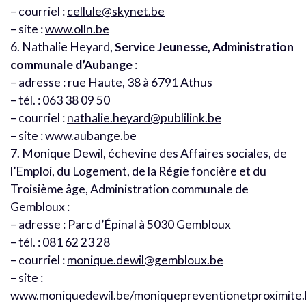
– courriel :
cellule@skynet.be
– site :
www.olln.be
6. Nathalie Heyard,
Service Jeunesse, Administration
communale d’Aubange
:
– adresse : rue Haute, 38 à 6791 Athus
– tél. : 063 38 09 50
– courriel :
nathalie.heyard@publilink.be
– site :
www.aubange.be
7. Monique Dewil, échevine des Affaires sociales, de
l’Emploi, du Logement, de la Régie foncière et du
Troisième âge, Administration communale de
Gembloux :
– adresse : Parc d’Épinal à 5030 Gembloux
– tél. : 081 62 23 28
– courriel :
monique.dewil@gembloux.be
– site :
www.moniquedewil.be/moniquepreventionetproximite