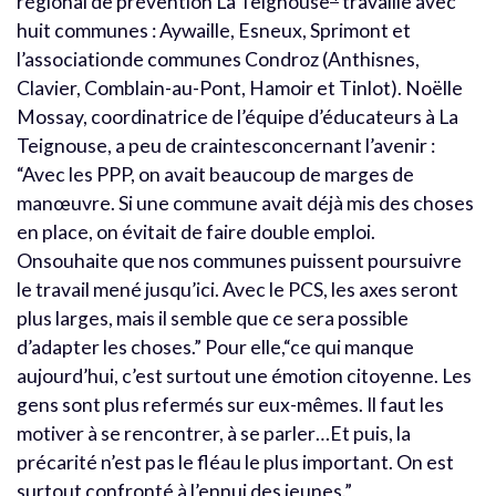
régional de prévention La Teignouse
travaille avec
huit communes : Aywaille, Esneux, Sprimont et
l’associationde communes Condroz (Anthisnes,
Clavier, Comblain-au-Pont, Hamoir et Tinlot). Noëlle
Mossay, coordinatrice de l’équipe d’éducateurs à La
Teignouse, a peu de craintesconcernant l’avenir :
“Avec les PPP, on avait beaucoup de marges de
manœuvre. Si une commune avait déjà mis des choses
en place, on évitait de faire double emploi.
Onsouhaite que nos communes puissent poursuivre
le travail mené jusqu’ici. Avec le PCS, les axes seront
plus larges, mais il semble que ce sera possible
d’adapter les choses.” Pour elle,“ce qui manque
aujourd’hui, c’est surtout une émotion citoyenne. Les
gens sont plus refermés sur eux-mêmes. Il faut les
motiver à se rencontrer, à se parler…Et puis, la
précarité n’est pas le fléau le plus important. On est
surtout confronté à l’ennui des jeunes.”