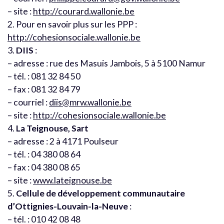
– site :
http://courard.wallonie.be
2. Pour en savoir plus sur les PPP :
http://cohesionsociale.wallonie.be
3.
DIIS
:
– adresse : rue des Masuis Jambois, 5 à 5100 Namur
– tél. : 081 32 84 50
– fax : 081 32 84 79
– courriel :
diis@mrw.wallonie.be
– site :
http://cohesionsociale.wallonie.be
4.
La Teignouse, Sart
– adresse : 2 à 4171 Poulseur
– tél. : 04 380 08 64
– fax : 04 380 08 65
– site :
www.lateignouse.be
5.
Cellule de développement communautaire
d’Ottignies-Louvain-la-Neuve
:
– tél. : 010 42 08 48