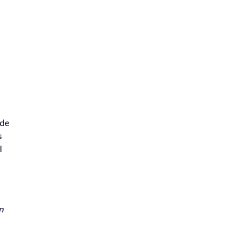
 de
s
l
n