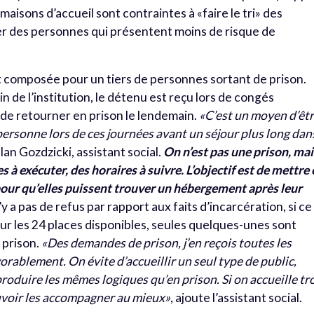
 maisons d’accueil sont contraintes à «faire le tri» des
er des personnes qui présentent moins de risque de
est composée pour un tiers de personnes sortant de prison.
in de l’institution, le détenu est reçu lors de congés
nt de retourner en prison le lendemain.
«C’est un moyen d’êt
personne lors de ces journées avant un séjour plus long dan
lan Gozdzicki, assistant social.
On n’est pas une prison, mai
hes à exécuter, des horaires à suivre. L’objectif est de mettre
pour qu’elles puissent trouver un hébergement après leur
n’y a pas de refus par rapport aux faits d’incarcération, si ce
 sur les 24 places disponibles, seules quelques-unes sont
 prison.
«Des demandes de prison, j’en reçois toutes les
rablement. On évite d’accueillir un seul type de public,
oduire les mêmes logiques qu’en prison. Si on accueille tr
voir les accompagner au mieux»
, ajoute l’assistant social.