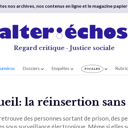
outes nos archives, nos contenus en ligne et le magazine papier
Regard critique · Justice sociale
numéros
Dossiers
Enquêtes
Rubri
eil: la réinsertion san
n retrouve des personnes sortant de prison, des 
s sous surveillance électronique. Même si elles s