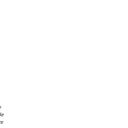
e
le
re