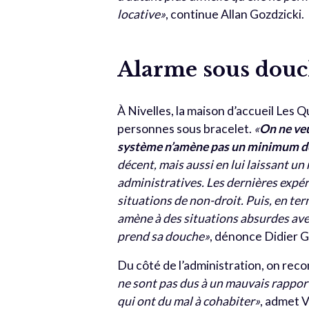
locative»
, continue Allan Gozdzicki.
Alarme sous dou
À Nivelles, la maison d’accueil Les Q
personnes sous bracelet.
«
On ne veu
système n’amène pas un minimum de 
décent, mais aussi en lui laissant u
administratives. Les dernières expé
situations de non-droit. Puis, en te
amène à des situations absurdes ave
prend sa douche»
, dénonce Didier Gr
Du côté de l’administration, on rec
ne sont pas dus à un mauvais rapport
qui ont du mal à cohabiter»
, admet V