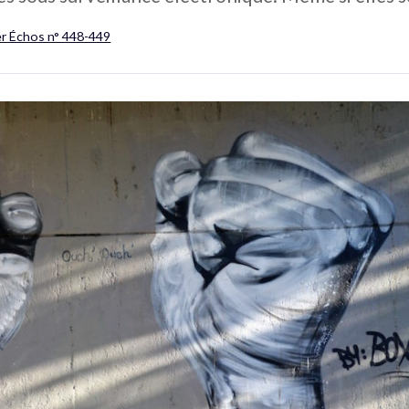
er Échos n° 448-449