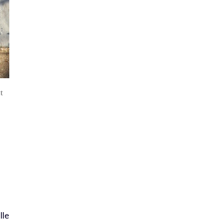
t
lle