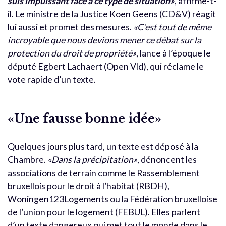
suis impuissant face à ce type de situation»
, affirme-t-
il. Le ministre de la Justice Koen Geens (CD&V) réagit
lui aussi et promet des mesures.
«C’est tout de même
incroyable que nous devions mener ce débat sur la
protection du droit de propriété»
, lance à l’époque le
député Egbert Lachaert (Open Vld), qui réclame le
vote rapide d’un texte.
«Une fausse bonne idée»
Quelques jours plus tard, un texte est déposé à la
Chambre.
«Dans la précipitation»
, dénoncent les
associations de terrain comme le Rassemblement
bruxellois pour le droit à l’habitat (RBDH),
Woningen123Logements ou la Fédération bruxelloise
de l’union pour le logement (FEBUL). Elles parlent
d’un texte dangereux qui met tout le monde dans le