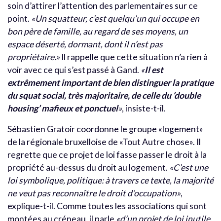
soin d’attirer l’attention des parlementaires sur ce
point.
«Un squatteur, c’est quelqu’un qui occupe en
bon père de famille, au regard de ses moyens, un
espace déserté, dormant, dont il n’est pas
propriétaire.»
Il rappelle que cette situation n’a rien à
voir avec ce qui s’est passé à Gand.
«
Il est
extrêmement important de bien distinguer la pratique
du squat social, très majoritaire, de celle du ‘double
housing’ mafieux et ponctuel
»
, insiste-t-il.
Sébastien Gratoir coordonne le groupe «logement»
de la régionale bruxelloise de «Tout Autre chose». Il
regrette que ce projet de loi fasse passer le droit à la
propriété au-dessus du droit au logement.
«C’est une
loi symbolique, politique: à travers ce texte, la majorité
ne veut pas reconnaître le droit d’occupation»
,
explique-t-il. Comme toutes les associations qui sont
montées au créneau, il parle
«d’un projet de loi inutile