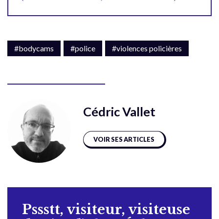
#bodycams
#police
#violences policières
Cédric Vallet
VOIR SES ARTICLES
Pssstt, visiteur, visiteuse