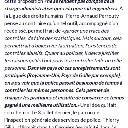
cette proposition
«ne se rendent pas compte de la
charge administrative que cela pourrait engendrer»
. À
la Ligue des droits humains, Pierre-Arnaud Perrouty
pense au contraire qu’un tel outil, accompagné d’un
récépissé, permettrait de
«garder une trace des
contrôles, de faire des statistiques. Mais surtout, cela
permettrait d’objectiver la situation, l‘existences de
contrôles abusifs. Quant au policier, il devra justifier
les raisons qu’ils l’ont poussé à contrôler telle ou telle
personne.
Dans les pays où ces enregistrements sont
pratiqués (Royaume-Uni, Pays de Galle par exemple),
on a pu voir que la police passait beaucoup de temps à
contrôler les mêmes personnes. Cela permet de
changer les pratiques et ensuite de consacrer ce temps
gagné à une meilleure utilisation.
»
Une idée qui fait
son chemin. Le 3 juillet dernier, le patron de
l’Inspection générale des services de police, Thierry
Gillis, affirmait
dans
La Dernière heure
(cité dans
Le