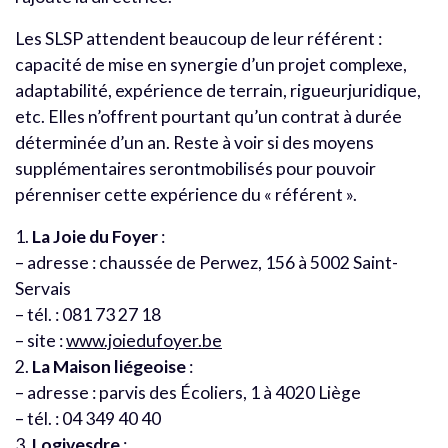
Les SLSP attendent beaucoup de leur référent :
capacité de mise en synergie d’un projet complexe,
adaptabilité, expérience de terrain, rigueurjuridique,
etc. Elles n’offrent pourtant qu’un contrat à durée
déterminée d’un an. Reste à voir si des moyens
supplémentaires serontmobilisés pour pouvoir
pérenniser cette expérience du « référent ».
1.
La Joie du Foyer
:
– adresse : chaussée de Perwez, 156 à 5002 Saint-
Servais
– tél. : 081 73 27 18
– site :
www.joiedufoyer.be
2.
La Maison liégeoise
:
– adresse : parvis des Écoliers, 1 à 4020 Liège
– tél. : 04 349 40 40
3.
Logivesdre
: