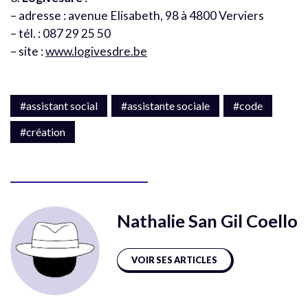
– adresse : avenue Elisabeth, 98 à 4800 Verviers
– tél. : 087 29 25 50
– site :
www.logivesdre.be
#assistant social
#assistante sociale
#code
#création
Nathalie San Gil Coello
VOIR SES ARTICLES