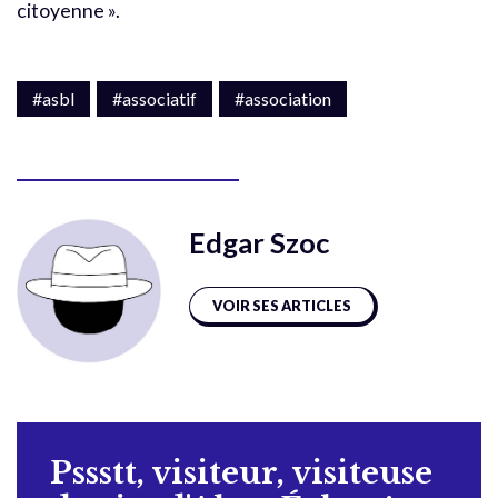
citoyenne ».
#asbl
#associatif
#association
Edgar Szoc
VOIR SES ARTICLES
Pssstt, visiteur, visiteuse