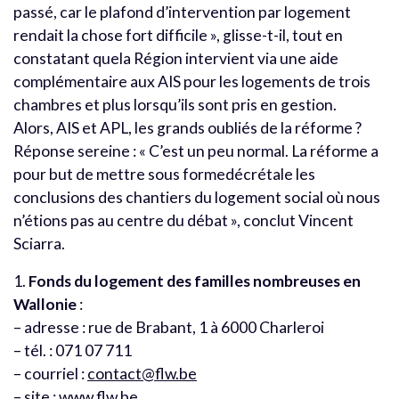
passé, car le plafond d’intervention par logement
rendait la chose fort difficile », glisse-t-il, tout en
constatant quela Région intervient via une aide
complémentaire aux AIS pour les logements de trois
chambres et plus lorsqu’ils sont pris en gestion.
Alors, AIS et APL, les grands oubliés de la réforme ?
Réponse sereine : « C’est un peu normal. La réforme a
pour but de mettre sous formedécrétale les
conclusions des chantiers du logement social où nous
n’étions pas au centre du débat », conclut Vincent
Sciarra.
1.
Fonds du logement des familles nombreuses en
Wallonie
:
– adresse : rue de Brabant, 1 à 6000 Charleroi
– tél. : 071 07 711
– courriel :
contact@flw.be
– site :
www.flw.be