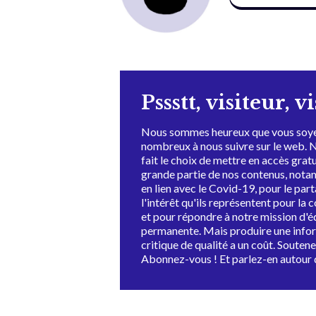
Pssstt, visiteur, v
Nous sommes heureux que vous soye
nombreux à nous suivre sur le web. 
fait le choix de mettre en accès grat
grande partie de nos contenus, not
en lien avec le Covid-19, pour le par
l'intérêt qu'ils représentent pour la c
et pour répondre à notre mission d'
permanente. Mais produire une info
critique de qualité a un coût. Souten
Abonnez-vous ! Et parlez-en autour 