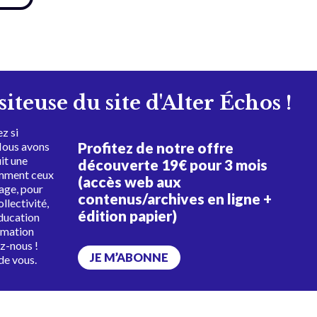
isiteuse du site d'Alter Échos !
z si
Profitez de notre offre
Nous avons
uit une
découverte 19€ pour 3 mois
amment ceux
(accès web aux
tage, pour
contenus/archives en ligne +
ollectivité,
édition papier)
éducation
rmation
ez-nous !
JE M’ABONNE
de vous.