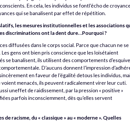
nscients. En cela, les individus se fontl’écho de croyanc
ances qui se banalisent par effet de répétition.
slatifs, les mesures institutionnelles et les associations q
 discriminations ont la dent dure…Pourquoi ?
ances diffusées dans le corps social. Parce que chacun ne se
Les gens ont bien pris conscience que les loisétaient
és se banalisent, ils utilisent des comportements d’esquive
ecomportementale. D’aucuns donnent l’impression d’adhér
 sincèrement en faveur de l’égalité detous les individus, ma
 voient menacés, ils peuvent radicalement virer leur cuti.
ssi uneffet de raidissement, par la pression « positive »
lifiées parfois inconsciemment, dès qu’elles servent
s de racisme, du « classique » au « moderne ». Quelles