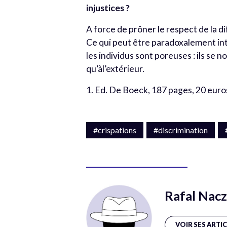
injustices ?
A force de prôner le respect de la di
Ce qui peut être paradoxalement in
les individus sont poreuses : ils se n
qu’àl’extérieur.
1. Ed. De Boeck, 187 pages, 20 euro
#crispations
#discrimination
Rafal Nac
VOIR SES ARTI