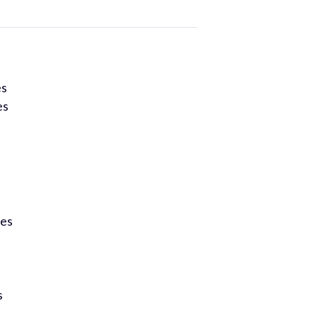
es
es
mes
s