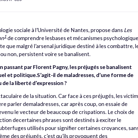
ogie sociale à l’Université de Nantes, propose dans
Les
1
on
de comprendre lesbases et mécanismes psychologiqu
ate que malgré l’arsenal juridique destiné à les combattre, l
ou non, persistent voire se banalisent.
n passant par Florent Pagny, les préjugés se banalisent
uel et politique.S’agit-il de maladresses, d’une forme de
u de la liberté d’expression ?
culaire de la situation. Car face à ces préjugés, les victi
re parler demaladresses, car après coup, on essaie de
t devenu le vecteur de beaucoup de crispations. Le choix de
ction decertaines phrases sont destinés à exciter le
bterfuges utilisés pour signifier certaines croyances, san
lème des préjugés, c’est qu’ils provoquent des