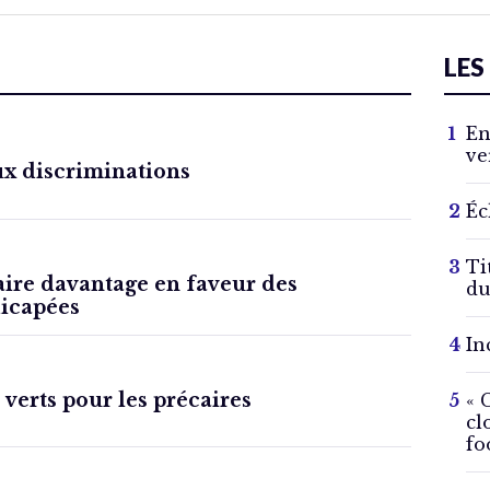
LES
En
ve
ux discriminations
Éc
Ti
aire davantage en faveur des
du
icapées
In
 verts pour les précaires
« 
cl
fo