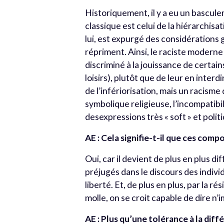
Historiquement, il y a eu un bascul
classique est celui de la hiérarchis
lui, est expurgé des considérations g
répriment. Ainsi, le raciste moderne
discriminé à la jouissance de certai
loisirs), plutôt que de leur en inter
de l’infériorisation, mais un racisme 
symbolique religieuse, l’incompatibi
desexpressions très « soft » et poli
AE : Cela signifie-t-il que ces comp
Oui, car il devient de plus en plus dif
préjugés dans le discours des indiv
liberté. Et, de plus en plus, par la 
molle, on se croit capable de dire n’
AE : Plus qu’une tolérance à la diff