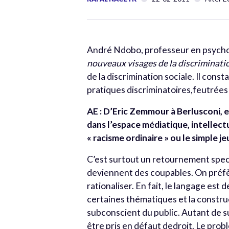
André Ndobo, professeur en psychol
nouveaux visages de la discriminati
de la discrimination sociale. Il const
pratiques discriminatoires,feutrées 
AE : D’Eric Zemmour à Berlusconi, e
dans l’espace médiatique, intellect
« racisme ordinaire » ou le simple je
C’est surtout un retournement specta
deviennent des coupables. On préfè
rationaliser. En fait, le langage es
certaines thématiques et la constru
subconscient du public. Autant de su
être pris en défaut dedroit. Le prob