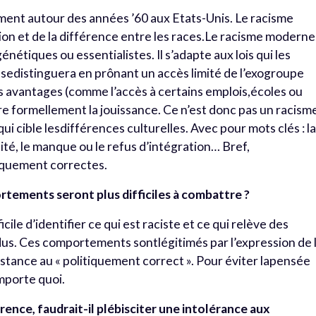
ement autour des années ’60 aux Etats-Unis. Le racisme
ation et de la différence entre les races.Le racisme moderne
énétiques ou essentialistes. Il s’adapte aux lois qui les
 sedistinguera en prônant un accès limité de l’exogroupe
ns avantages (comme l’accès à certains emplois,écoles ou
dire formellement la jouissance. Ce n’est donc pas un racism
qui cible lesdifférences culturelles. Avec pour mots clés : l
lité, le manque ou le refus d’intégration… Bref,
tiquement correctes.
ortements seront plus difficiles à combattre ?
ficile d’identifier ce qui est raciste et ce qui relève des
idus. Ces comportements sontlégitimés par l’expression de 
résistance au « politiquement correct ». Pour éviter lapensée
importe quoi.
érence, faudrait-il plébisciter une intolérance aux